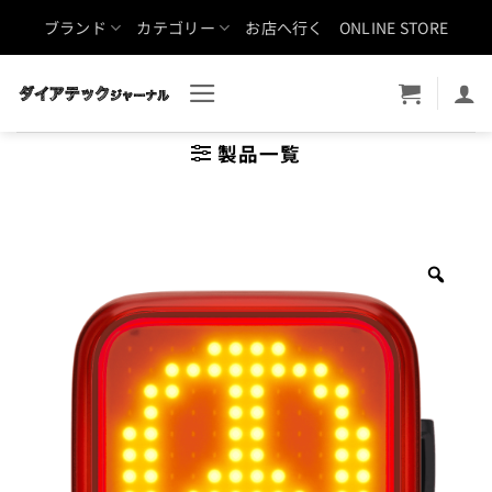
Skip
ブランド
カテゴリー
お店へ行く
ONLINE STORE
to
content
製品一覧
Zoo