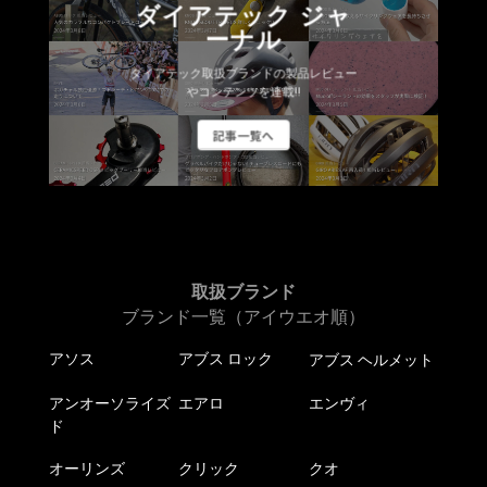
ダイアテック ジャ
ーナル
ダイアテック取扱ブランドの製品レビュー
やコンテンツを連載!!
記事一覧へ
取扱ブランド
ブランド一覧（アイウエオ順）
アソス
アブス ロック
アブス ヘルメット
アンオーソライズ
エアロ
エンヴィ
ド
オーリンズ
クリック
クオ