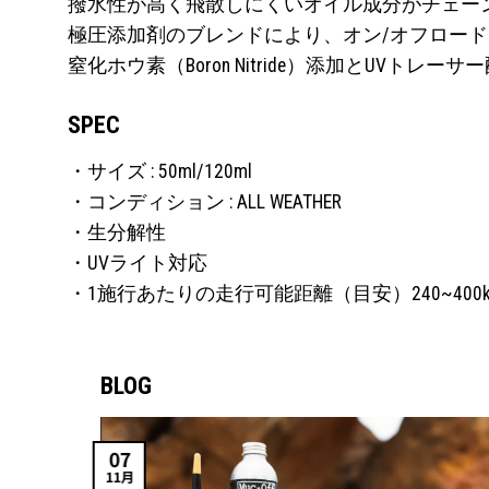
撥水性が高く飛散しにくいオイル成分がチェー
極圧添加剤のブレンドにより、オン/オフロー
窒化ホウ素（Boron Nitride）添加とUV
SPEC
・サイズ : 50ml/120ml
・コンディション : ALL WEATHER
・生分解性
・UVライト対応
・1施行あたりの走行可能距離（目安）240~400
BLOG
07
11月