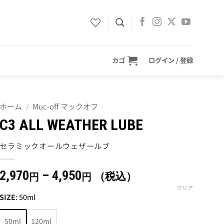
カゴ
ログイン / 登録
ホーム
/
Muc-off マックオフ
C3 ALL WEATHER LUBE
セラミックオールウェザールブ
価
2,970
–
4,950
（税込）
円
円
格
クリア
SIZE
:
50ml
帯:
2,970
50ml
120ml