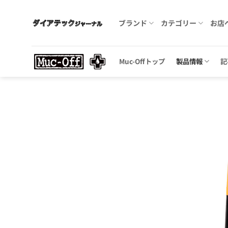
Skip
to
ブランド
カテゴリー
お店
content
Muc-Offトップ
製品情報
記