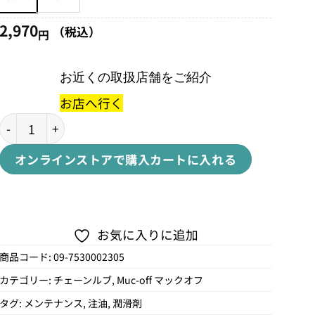
円
–
2,970
（税込）
円
4,950
円
お近くの取扱店舗をご紹介
お店へ行く
C3 ALL WEATHER LUBEセラミックオールウェザールブ個
オンラインストアで購入
カートに入れる
お気に入りに追加
商品コード:
09-7530002305
カテゴリー:
チェーンルブ
,
Muc-off マックオフ
タグ:
メンテナンス
,
注油
,
潤滑剤