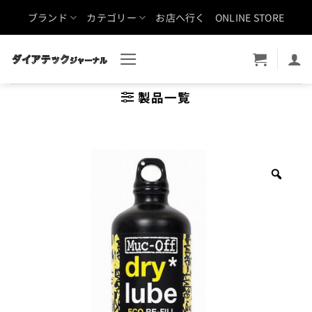
Skip
ブランド
カテゴリー
お店へ行く
ONLINE STORE
to
content
製品一覧
Zoo