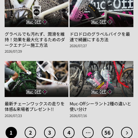
グラベルでも汚れず、潤滑を維
ドロドロのグラベルバイクを最
持！効果を最大化するためのダ
速で綺麗にする方法
ークエナジー施工方法
2026/07/27
2026/07/29
最新チェーンワックスの走りを
Muc-Offシーラント2種の違いと
体感&来場者プレゼント!!
使い分け
2026/07/23
2026/07/16
1
2
3
4
…
56