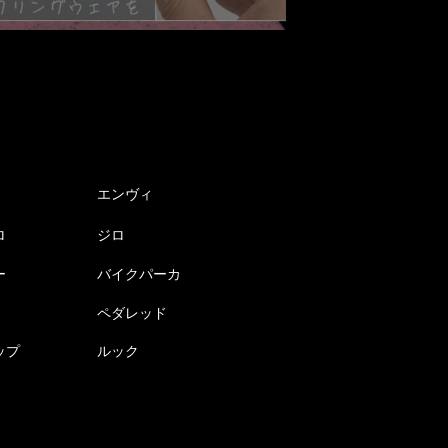
エンヴィ
ロ
ジロ
ー
バイクパーカ
ペダレッド
ップ
ルック