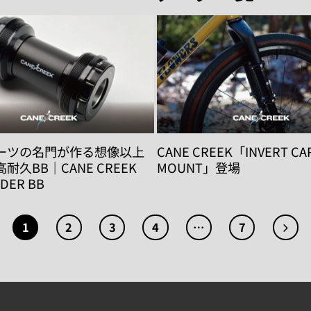
ーツの名門が作る想像以上
CANE CREEK「INVERT CA
耐久BB｜CANE CREEK
MOUNT」登場
DER BB
1
2
3
4
…
7