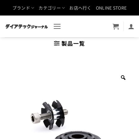
Skip
ブランド
カテゴリー
お店へ行く
ONLINE STORE
to
content
製品一覧
Zoo