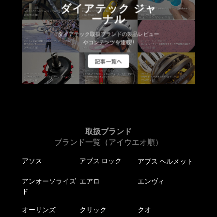
ダイアテック ジャ
ーナル
ダイアテック取扱ブランドの製品レビュー
やコンテンツを連載!!
記事一覧へ
取扱ブランド
ブランド一覧（アイウエオ順）
アソス
アブス ロック
アブス ヘルメット
アンオーソライズ
エアロ
エンヴィ
ド
オーリンズ
クリック
クオ