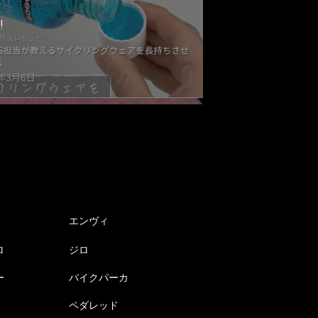
!
エンヴィ
ロ
ジロ
ー
バイクパーカ
ペダレッド