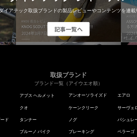
ダイアテック取扱ブランドの製品レビューやコンテンツを連載!
記事一覧へ
取扱ブランド
ブランド一覧（アイウエオ順）
アンオーソライズド
エアロ
アブス ヘルメット
クオ
ケーンクリーク
サーヴェ
ピード
タンナー
ノグ
パシュレ
ブルーノ バイク
ブレーキング
ペラーゴ