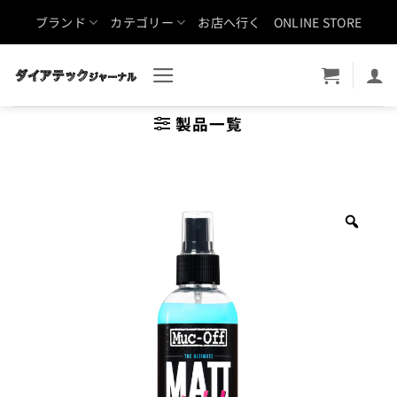
Skip
ブランド
カテゴリー
お店へ行く
ONLINE STORE
to
content
製品一覧
Zoo