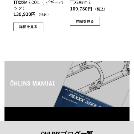
TTX22M.2 COIL（ ピギーバ
TTX2Air m.2
ック）
109,780
円
（税込）
139,920
円
（税込）
詳細を見る
詳細を見る
こ
こ
の
の
商
商
品
品
に
に
は
は
複
複
数
数
の
の
バ
バ
リ
リ
エ
エ
ー
ー
シ
シ
ョ
ョ
ン
OHLINSブログ一覧