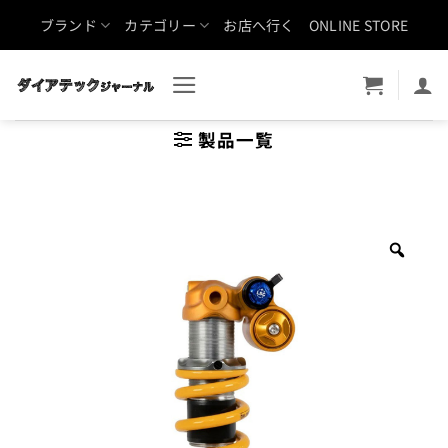
Skip
ブランド
カテゴリー
お店へ行く
ONLINE STORE
to
content
製品一覧
Zoo