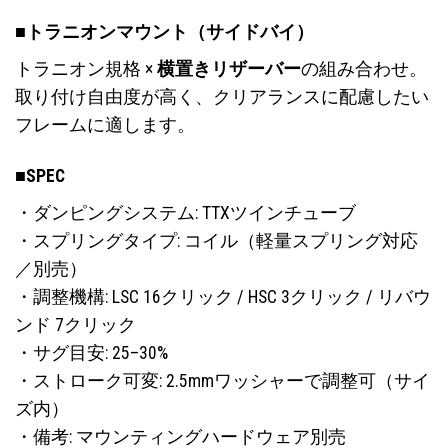
シ
ョ
ョ
ン
■トラニオンマウント（サイドバイ）
ン
が
トラニオン規格 ×
横置きリザーバー
の組み合わせ。
が
あ
あ
り
取り付け自由度が高く、クリアランスに配慮したい
り
ま
フレームに適します。
ま
す。
す。
オ
■SPEC
オ
プ
プ
シ
・ダンピングシステム: TTXツインチューブ
シ
ョ
・スプリングタイプ: コイル（軽量スプリング対応
ョ
ン
／別売）
ン
は
・調整機構: LSC 16クリック / HSC 3クリック / リバウ
は
商
商
ンド 7クリック
品
品
ペ
・サグ目安: 25–30%
ペ
ー
・ストローク可変: 2.5mmワッシャーで調整可（サイ
ー
ジ
ズ内）
ジ
か
・備考: マウンティングハードウェア別売
か
ら