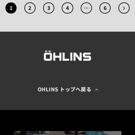
選
択
択
1
2
3
4
…
6
で
で
き
き
ま
ま
す
す
OHLINS トップへ戻る