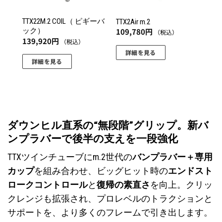
TTX22M.2 COIL（ ピギーバ
TTX2Air m.2
ック）
109,780
円
（税込）
139,920
円
（税込）
詳細を見る
詳細を見る
こ
こ
の
の
商
商
品
品
に
に
は
ダウンヒル直系の“無段階”グリップ。新バ
は
複
ンプラバーで後半の支えを一段強化
複
数
数
の
TTXツインチューブにm.2世代の
バンプラバー＋専用
の
バ
カップ
を組み合わせ、ビッグヒット時の
エンドスト
バ
リ
ロークコントロール
と
復帰の素直さ
を向上。クリッ
リ
エ
クレンジも拡張され、プロレベルのトラクションと
エ
ー
ー
サポートを、より多くのフレームで引き出します。
シ