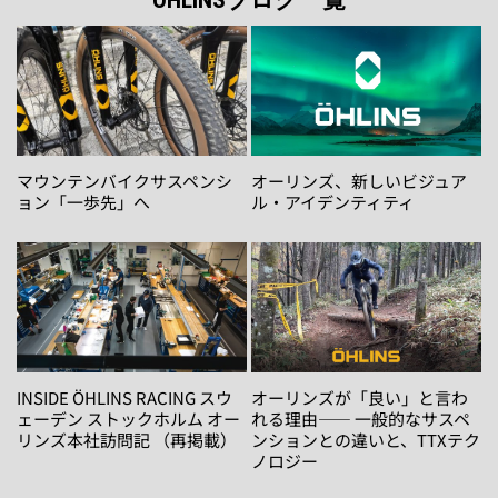
ン
が
が
あ
あ
り
り
ま
ま
す。
す。
オ
オ
プ
マウンテンバイクサスペンシ
オーリンズ、新しいビジュア
プ
シ
ョン「一歩先」へ
ル・アイデンティティ
シ
ョ
ョ
ン
ン
は
は
商
商
品
品
ペ
ペ
ー
ー
INSIDE ÖHLINS RACING スウ
オーリンズが「良い」と言わ
ジ
ェーデン ストックホルム オー
れる理由―― 一般的なサスペ
ジ
か
リンズ本社訪問記 （再掲載）
ンションとの違いと、TTXテク
か
ら
ノロジー
ら
選