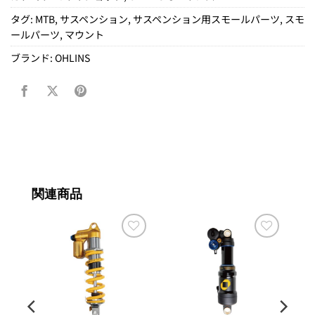
タグ:
MTB
,
サスペンション
,
サスペンション用スモールパーツ
,
スモ
ールパーツ
,
マウント
ブランド:
OHLINS
関連商品
お気
お気
お気
に入
に入
に入
りに
りに
りに
追加
追加
追加