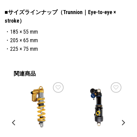
ら
選
選
■サイズラインナップ（Trunnion｜Eye-to-eye ×
択
択
で
stroke）
で
き
き
・185 × 55 mm
ま
ま
す
・205 × 65 mm
す
・225 × 75 mm
関連商品
お気
お気
お気
に入
に入
に入
りに
りに
りに
追加
追加
追加