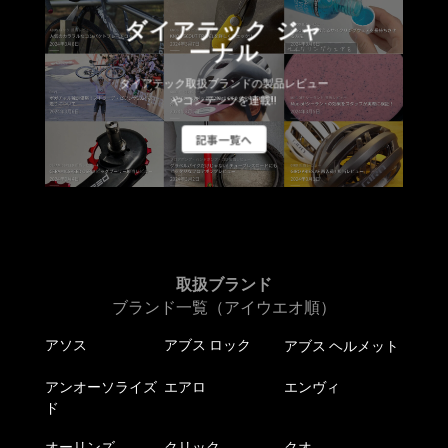
ダイアテック ジャ
ーナル
ダイアテック取扱ブランドの製品レビュー
やコンテンツを連載!!
記事一覧へ
取扱ブランド
ブランド一覧（アイウエオ順）
アソス
アブス ロック
アブス ヘルメット
アンオーソライズ
エアロ
エンヴィ
ド
オーリンズ
クリック
クオ