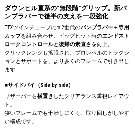
に
は
ダウンヒル直系の“無段階”グリップ。新バ
は
複
ンプラバーで後半の支えを一段強化
複
数
数
の
TTXツインチューブにm.2世代の
バンプラバー＋専用
の
バ
カップ
を組み合わせ、ビッグヒット時の
エンドスト
バ
リ
ロークコントロール
と
復帰の素直さ
を向上。
リ
エ
クリックレンジも拡張され、プロレベルのトラクシ
エ
ー
ー
ョンとサポートを、より多くのフレームで引き出し
シ
シ
ョ
ます。
ョ
ン
ン
が
■サイドバイ（Side-by-side）
が
あ
あ
り
リザーバーを
横置き
したクリアランス重視レイアウ
り
ま
ト。
ま
す。
狭いフレームでも干渉しにくく、取り回しがしやす
す。
オ
い構成です。
オ
プ
プ
シ