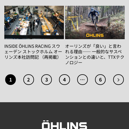
ョ
ョ
ン
ン
は
は
商
商
品
品
ペ
ペ
ー
ー
INSIDE ÖHLINS RACING スウ
オーリンズが「良い」と言わ
ジ
ェーデン ストックホルム オー
れる理由―― 一般的なサスペ
ジ
か
リンズ本社訪問記 （再掲載）
ンションとの違いと、TTXテク
か
ら
ノロジー
ら
選
選
択
択
1
2
3
4
…
6
で
で
き
き
ま
ま
す
す