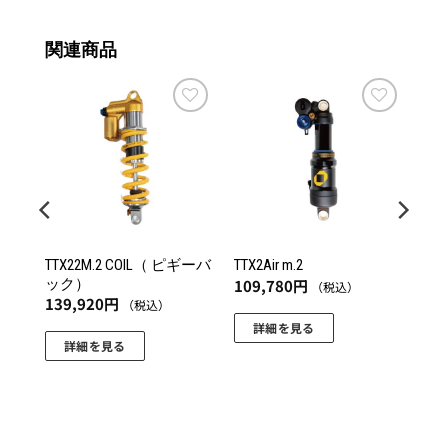
関連商品
お気
お気
お気
に入
に入
に入
りに
りに
りに
追加
追加
追加
TTX22M.2 COIL（ ピギーバ
TTX2Air m.2
ック）
109,780
円
（税込）
139,920
円
（税込）
詳細を見る
詳細を見る
こ
こ
の
の
商
商
品
品
に