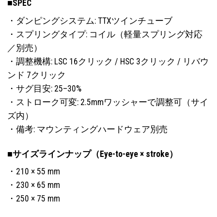
シ
■SPEC
ョ
ョ
ン
・ダンピングシステム: TTXツインチューブ
ン
は
・スプリングタイプ: コイル（軽量スプリング対応
は
商
商
／別売）
品
品
ペ
・調整機構: LSC 16クリック / HSC 3クリック / リバウ
ペ
ー
ンド 7クリック
ー
ジ
・サグ目安: 25–30%
ジ
か
・ストローク可変: 2.5mmワッシャーで調整可（サイ
か
ら
ら
ズ内）
選
選
択
・備考: マウンティングハードウェア別売
択
で
で
き
■サイズラインナップ（Eye-to-eye × stroke）
き
ま
ま
す
・210 × 55 mm
す
・230 × 65 mm
・250 × 75 mm