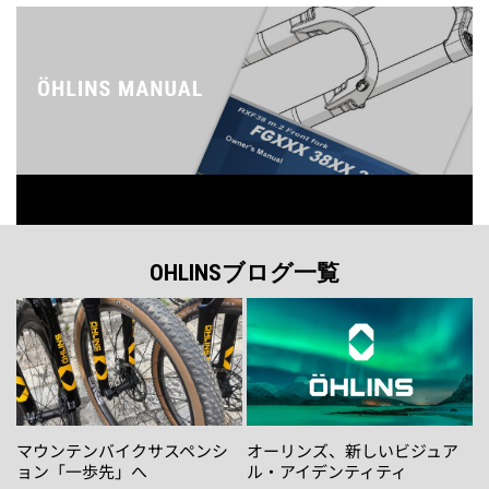
に
は
は
複
複
数
数
の
の
バ
バ
リ
リ
エ
エ
ー
ー
シ
シ
ョ
ョ
ン
OHLINSブログ一覧
ン
が
が
あ
あ
り
り
ま
ま
す。
す。
オ
オ
プ
マウンテンバイクサスペンシ
オーリンズ、新しいビジュア
プ
シ
ョン「一歩先」へ
ル・アイデンティティ
シ