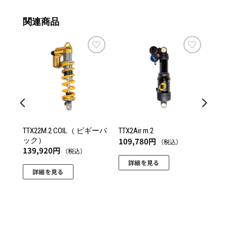
関連商品
お気
お気
お気
に入
に入
に入
りに
りに
りに
追加
追加
追加
TTX22M.2 COIL（ ピギーバ
TTX2Air m.2
ック）
109,780
円
（税込）
139,920
円
（税込）
詳細を見る
詳細を見る
こ
こ
の
の
商
商
品
品
に