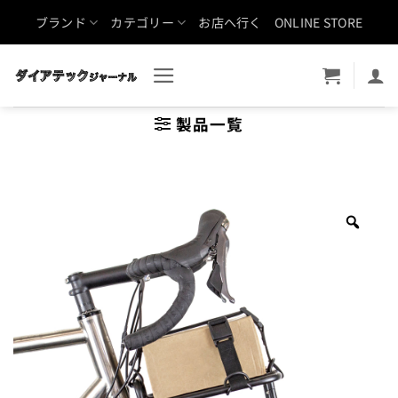
Skip
ブランド
カテゴリー
お店へ行く
ONLINE STORE
to
content
製品一覧
Zoo