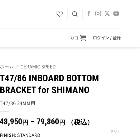
カゴ
ログイン / 登録
ホーム
/
CERAMIC SPEED
T47/86 INBOARD BOTTOM
BRACKET for SHIMANO
T47/86 24MM用
価
48,950
–
79,860
（税込）
円
円
格
クリア
FINISH
:
STANDARD
帯: