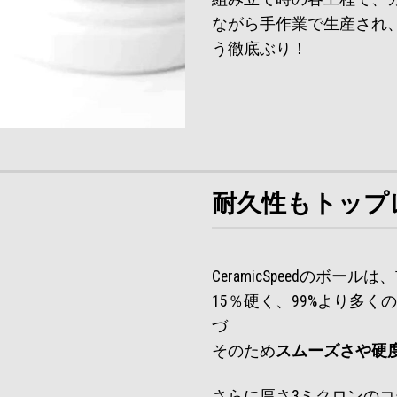
ながら手作業で生産され
う徹底ぶり！
耐久性もトップ
CeramicSpeedのボ
15％硬く、99%より多く
づ
そのため
スムーズさや硬
さらに厚さ3ミクロンの