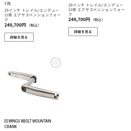
ョ
170
29インチ トレイル/エンデュー
ン
ロ用 エアサスペンションフォー
29インチ トレイル/エンデュー
が
ク
ロ用 エアサスペンションフォー
249,700
円
ク
（税込）
あ
249,700
円
（税込）
り
詳細を見る
ま
詳細を見る
こ
す。
の
オ
商
プ
品
シ
に
ョ
お気
は
ン
に入
複
は
りに
数
追加
商
の
品
バ
ペ
リ
ー
エ
ジ
ー
EEWINGS 8BOLT MOUNTAIN
か
シ
CRANK
ら