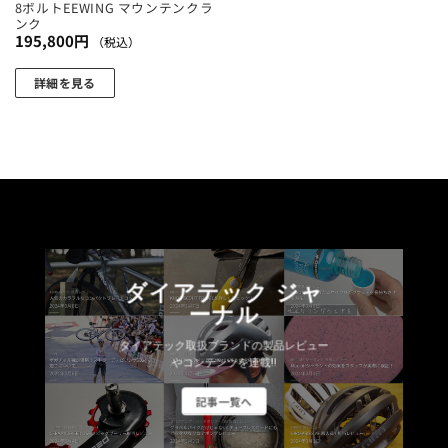
ョ
8ボルトEEWING マウンテンクラ
選
ンク
ン
択
195,800
円
（税込）
が
で
あ
き
詳細を見る
り
ま
こ
ま
す
の
す。
商
オ
品
プ
に
シ
は
ョ
複
ン
数
は
ダイアテック ジャ
の
商
ーナル
バ
品
リ
ダイアテック取扱ブランドの製品レビュー
ペ
エ
やコンテンツを連載!!
ー
ー
ジ
記事一覧へ
シ
か
ョ
ら