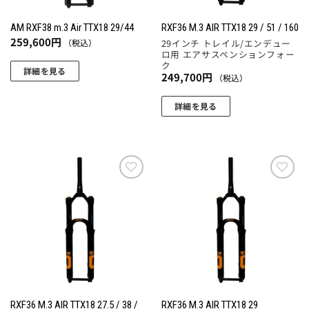
AM RXF38 m.3 Air TTX18 29/44
RXF36 M.3 AIR TTX18 29 / 51 / 160
259,600
円
（税込）
29インチ トレイル/エンデュー
ロ用 エアサスペンションフォー
ク
詳細を見る
249,700
円
（税込）
こ
の
詳細を見る
商
品
に
は
複
お気
お気
数
に入
に入
りに
りに
の
追加
追加
バ
リ
エ
ー
シ
RXF36 M.3 AIR TTX18 27.5 / 38 /
RXF36 M.3 AIR TTX18 29