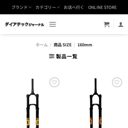
Skip
ブランド
カテゴリー
お店へ行く
ONLINE STORE
to
content
ホーム
/
商品 SIZE
/
160mm
製品一覧
お気
お気
に入
に入
りに
りに
追加
追加