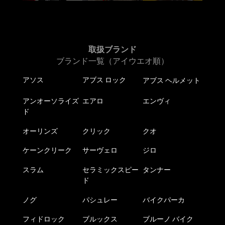
ン
選
が
択
あ
で
り
き
ま
取扱ブランド
ま
す。
ブランド一覧（アイウエオ順）
す
オ
アソス
アブス ロック
アブス ヘルメット
プ
シ
アンオーソライズ
エアロ
エンヴィ
ョ
ド
ン
は
オーリンズ
クリック
クオ
商
ケーンクリーク
サーヴェロ
ジロ
品
ペ
スラム
セラミックスピー
タンナー
ー
ド
ジ
か
ノグ
パシュレー
バイクパーカ
ら
フィドロック
ブルックス
ブルーノ バイク
選