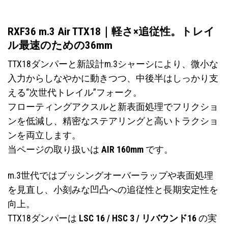
RXF36 m.3 Air TTX18｜軽さ×追従性。トレイ
ル最速のための36mm
TTX18ダンパーと新設計m.3シャーシにより、微小な
入力からしなやかに動きつつ、中後半はしっかり支
える“次世代トレイル”フォーク。
フローティングアクスルと新表面処理でフリクショ
ンを低減し、精密なステアリングと高いトラクショ
ンを両立します。
当ページの取り扱いは
AIR 160mm
です。
m.3世代ではブッシングオーバーラップや表面処理
を見直し、小刻みな凹凸への追従性と長期安定性を
向上。
TTX18ダンパーは
LSC 16 / HSC 3 / リバウンド16
の実