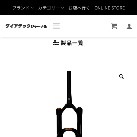
Skip
ブランド
カテゴリー
お店へ行く
ONLINE STORE
to
content
製品一覧
Zoo