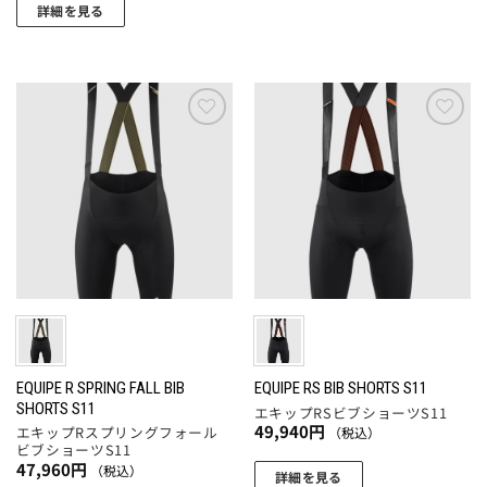
こ
す
ま
詳細を見る
す。
の
す。
こ
オ
商
オ
の
プ
品
プ
商
シ
に
シ
品
ョ
は
ョ
に
ン
お気
お気
複
ン
に入
に入
は
は
数
りに
りに
は
複
商
追加
追加
の
商
数
品
バ
品
の
ペ
リ
ペ
バ
ー
エ
ー
リ
ジ
ー
ジ
エ
か
シ
か
ー
ら
ョ
ら
シ
選
ン
選
ョ
EQUIPE R SPRING FALL BIB
EQUIPE RS BIB SHORTS S11
択
が
SHORTS S11
択
エキップRSビブショーツS11
ン
で
あ
49,940
円
エキップRスプリングフォール
（税込）
で
が
き
ビブショーツS11
り
き
あ
ま
47,960
円
（税込）
ま
詳細を見る
ま