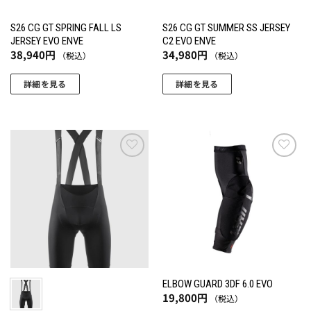
S26 CG GT SPRING FALL LS
S26 CG GT SUMMER SS JERSEY
JERSEY EVO ENVE
C2 EVO ENVE
38,940
円
34,980
円
（税込）
（税込）
詳細を見る
詳細を見る
こ
こ
の
の
商
商
品
品
に
に
お気
お気
に入
に入
は
は
りに
りに
複
複
追加
追加
数
数
の
の
バ
バ
リ
リ
エ
エ
ELBOW GUARD 3DF 6.0 EVO
ー
ー
19,800
円
（税込）
シ
シ