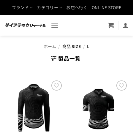
Skip
ブランド
カテゴリー
お店へ行く
ONLINE STORE
to
content
ホーム
/
商品 SIZE
/
L
製品一覧
お気
お気
に入
に入
りに
りに
追加
追加