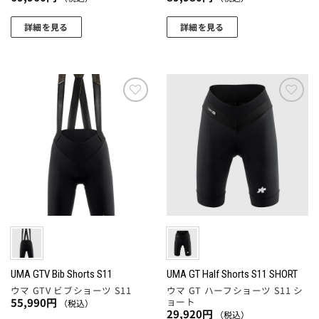
き
り
す
ま
ま
ま
詳細を見る
詳細を見る
す。
す
す。
こ
こ
オ
オ
の
の
プ
プ
商
商
シ
シ
品
品
ョ
ョ
に
に
ン
お気
お気
ン
に入
に入
は
は
は
りに
りに
は
複
複
商
追加
追加
商
数
数
品
品
の
の
ペ
ペ
バ
バ
ー
ー
リ
リ
ジ
ジ
エ
エ
か
か
ー
ー
ら
ら
シ
シ
選
選
ョ
ョ
UMA GTV Bib Shorts S11
UMA GT Half Shorts S11 SHORT
択
択
ウマ GTV ビブショーツ S11
ウマ GT ハーフショーツ S11 シ
ン
ン
で
ョート
55,990
円
（税込）
で
が
が
き
29,920
円
（税込）