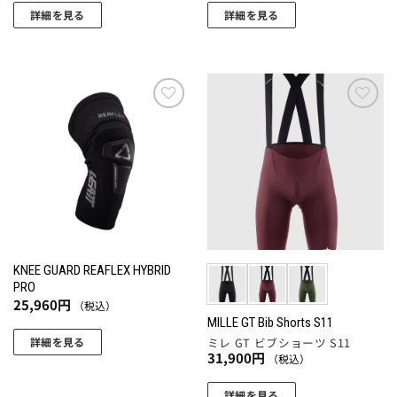
き
ら
り
ョ
詳細を見る
詳細を見る
ま
選
ま
ン
こ
こ
す
択
す。
が
の
の
で
オ
あ
商
商
き
プ
り
品
品
ま
シ
ま
に
に
お気
お気
す
ョ
す。
に入
に入
は
は
りに
りに
ン
オ
複
複
追加
追加
は
プ
数
数
商
シ
の
の
品
ョ
バ
バ
ペ
ン
リ
リ
ー
は
エ
エ
KNEE GUARD REAFLEX HYBRID
ジ
商
ー
ー
PRO
か
品
シ
シ
25,960
円
（税込）
ら
ペ
ョ
ョ
MILLE GT Bib Shorts S11
選
ー
ミレ GT ビブショーツ S11
詳細を見る
ン
ン
択
31,900
円
ジ
（税込）
が
が
こ
で
か
あ
あ
の
詳細を見る