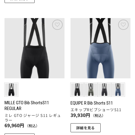
ま
こ
シ
す。
こ
す
の
ョ
オ
の
商
ン
プ
商
品
は
シ
品
に
商
ョ
に
お気
お気
は
品
ン
に入
に入
は
複
ペ
りに
りに
は
複
数
追加
追加
ー
商
数
の
ジ
品
の
バ
か
ペ
バ
リ
ら
ー
リ
エ
選
ジ
エ
ー
択
か
ー
シ
で
ら
シ
ョ
き
選
ョ
MILLE GTO Bib ShortsS11
EQUIPE R Bib Shorts S11
ン
ま
REGULAR
択
エキップRビブショーツS11
ン
が
す
39,930
円
ミレ GTO ジャージ S11 レギュ
（税込）
で
が
あ
ラー
き
あ
り
69,960
円
（税込）
詳細を見る
ま
り
ま