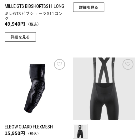
ョ
ョ
MILLE GTS BIBSHORTSS11 LONG
詳細を見る
ミレGTSビブショーツS11ロン
ン
ン
こ
グ
が
が
の
49,940
円
（税込）
あ
あ
商
り
り
品
詳細を見る
ま
ま
に
こ
す。
す。
は
の
オ
オ
複
商
プ
プ
数
品
シ
シ
の
に
お気
お気
ョ
ョ
バ
に入
に入
は
りに
りに
ン
ン
リ
複
追加
追加
は
は
エ
数
商
商
ー
の
品
品
シ
バ
ペ
ペ
ョ
リ
ー
ー
ン
エ
ELBOW GUARD FLEXMESH
ジ
ジ
が
ー
15,950
円
（税込）
か
か
あ
シ