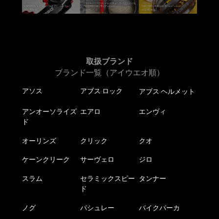
で
が
ま
り
き
あ
す
ま
ま
り
す。
す
ま
オ
す。
プ
オ
取扱ブランド
シ
プ
ブランド一覧（アイウエオ順）
ョ
シ
ン
アソス
アブス ロック
アブス ヘルメット
ョ
は
ン
商
アンオーソライズ
エアロ
エンヴィ
は
品
ド
商
ペ
品
オーリンズ
クリック
クオ
ー
ペ
ジ
ケーンクリーク
サーヴェロ
ジロ
ー
か
ジ
ら
スラム
セラミックスピー
タンナー
か
選
ド
ら
択
選
ノグ
パシュレー
バイクパーカ
で
択