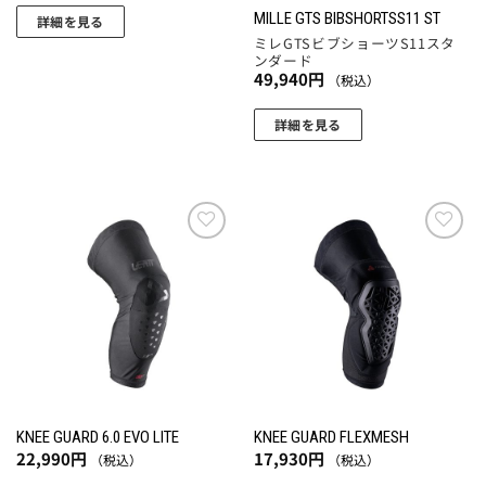
ら
ら
り
ョ
MILLE GTS BIBSHORTSS11 ST
詳細を見る
選
選
ま
ミレGTSビブショーツS11スタ
ン
こ
択
択
ンダード
す。
が
の
49,940
円
（税込）
で
で
オ
あ
商
き
き
プ
り
品
詳細を見る
ま
ま
シ
ま
に
こ
す
す
ョ
す。
は
の
ン
オ
複
商
は
プ
数
品
商
シ
の
に
お気
お気
品
ョ
バ
に入
に入
は
ペ
りに
りに
ン
リ
複
追加
追加
ー
は
エ
数
ジ
商
ー
の
か
品
シ
バ
ら
ペ
ョ
リ
選
ー
ン
エ
KNEE GUARD 6.0 EVO LITE
KNEE GUARD FLEXMESH
択
ジ
が
ー
22,990
円
17,930
円
（税込）
（税込）
で
か
あ
シ