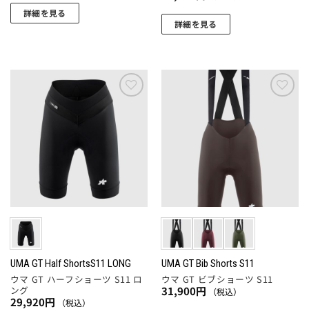
き
あ
あ
ま
詳細を見る
ま
り
り
す
詳細を見る
こ
す
ま
ま
こ
の
す。
す。
の
商
オ
オ
商
品
プ
プ
品
に
シ
シ
に
お気
お気
は
ョ
ョ
に入
に入
は
複
りに
りに
ン
ン
複
追加
追加
数
は
は
数
の
商
商
の
バ
品
品
バ
リ
ペ
ペ
リ
エ
ー
ー
エ
ー
ジ
ジ
ー
シ
か
か
シ
ョ
ら
ら
ョ
UMA GT Half ShortsS11 LONG
UMA GT Bib Shorts S11
ン
選
選
ウマ GT ハーフショーツ S11 ロ
ウマ GT ビブショーツ S11
ン
が
択
択
ング
31,900
円
（税込）
が
あ
29,920
円
（税込）
で
で