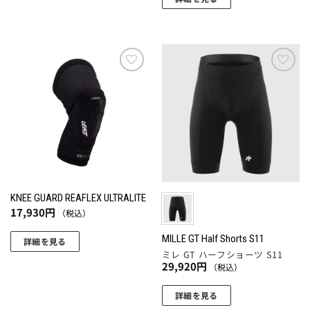
き
ら
り
り
商
ま
こ
選
ま
ま
品
す
の
択
す。
す。
に
商
で
オ
オ
は
品
き
プ
プ
複
に
ま
お気
お気
シ
シ
数
に入
に入
は
す
ョ
ョ
の
りに
りに
複
追加
追加
ン
ン
バ
数
は
は
リ
の
商
商
エ
バ
品
品
ー
リ
ペ
ペ
シ
エ
ー
ー
ョ
KNEE GUARD REAFLEX ULTRALITE
ー
17,930
円
ジ
ジ
ン
（税込）
シ
か
か
が
ョ
MILLE GT Half Shorts S11
詳細を見る
ら
ら
あ
ミレ GT ハーフショーツ S11
ン
こ
選
選
り
29,920
円
（税込）
が
の
択
択
ま
あ
商
で
で
す。
詳細を見る
り
品
き
き
オ