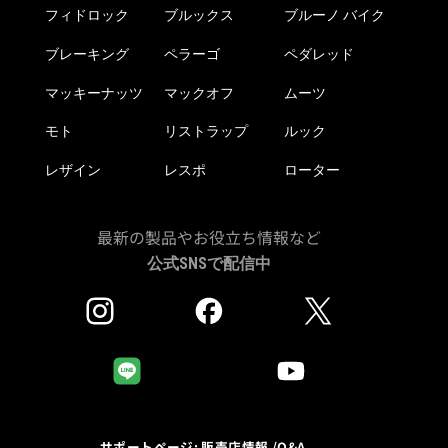
き
フィドロック
ブルックス
ブルーノ バイク
で
ま
き
す
ブレーキング
ペラーゴ
ペダレッド
ま
す
マッキーナッツ
マックオフ
ムーツ
モト
リストラップ
ルック
レザイン
レスポ
ローター
最新の製品やお役立ち情報など
公式SNSで配信中
サポートページ: 販売店情報 /Q&A