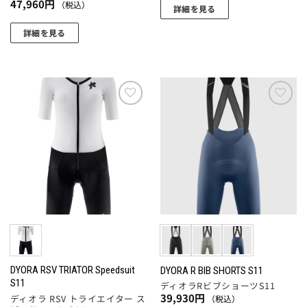
あ
47,960
円
り
（税込）
詳細を見る
き
ま
り
ま
ま
こ
す
ま
詳細を見る
す。
す
の
す。
こ
オ
商
オ
の
プ
品
プ
商
シ
に
シ
品
ョ
は
ョ
に
ン
お気
お気
複
ン
に入
に入
は
は
数
りに
りに
は
複
商
追加
追加
の
商
数
品
バ
品
の
ペ
リ
ペ
バ
ー
エ
ー
リ
ジ
ー
ジ
エ
か
シ
か
ー
ら
ョ
ら
シ
選
ン
選
ョ
DYORA RSV TRIATOR Speedsuit
DYORA R BIB SHORTS S11
択
が
S11
択
ディオラRビブショーツS11
ン
で
あ
39,930
円
ディオラ RSV トライエイター ス
（税込）
で
が
き