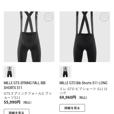
こ
ま
に
ま
ま
プ
の
す。
は
す
す
シ
商
オ
複
ョ
品
プ
数
ン
に
お気
お気
シ
の
は
に入
に入
は
ョ
バ
りに
りに
商
複
追加
追加
ン
リ
品
数
は
エ
ペ
の
商
ー
ー
バ
品
シ
ジ
リ
ペ
ョ
か
エ
ー
ン
ら
ー
ジ
が
選
シ
か
あ
択
ョ
MILLE GTS SPRING FALL BIB
MILLE GTO Bib Shorts S11 LONG
ら
り
で
SHORTS S11
ミレ GTO ビブショーツ S11 ロ
ン
選
ま
ング
き
GTSスプリングフォールビブシ
が
択
69,960
円
ョーツS11
（税込）
す。
ま
あ
55,990
円
（税込）
で
オ
す
り
詳細を見る
き
プ
ま
詳細を見る