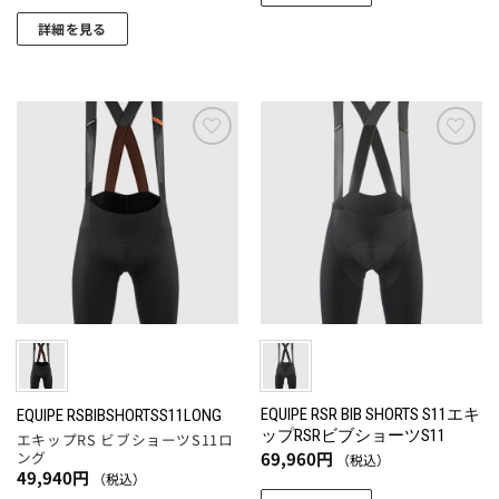
り
す
す。
こ
す
ま
詳細を見る
オ
の
す。
こ
プ
商
オ
の
シ
品
プ
商
ョ
に
シ
品
ン
は
ョ
に
お気
お気
は
複
ン
に入
に入
は
商
数
りに
りに
は
複
追加
追加
品
の
商
数
ペ
バ
品
の
ー
リ
ペ
バ
ジ
エ
ー
リ
か
ー
ジ
エ
ら
シ
か
ー
選
ョ
ら
シ
択
ン
選
ョ
EQUIPE RSR BIB SHORTS S11エキ
EQUIPE RSBIBSHORTSS11LONG
で
が
ップRSRビブショーツS11
択
エキップRS ビブショーツS11ロ
ン
き
あ
69,960
円
ング
（税込）
で
が
ま
49,940
円
り
（税込）
き
あ