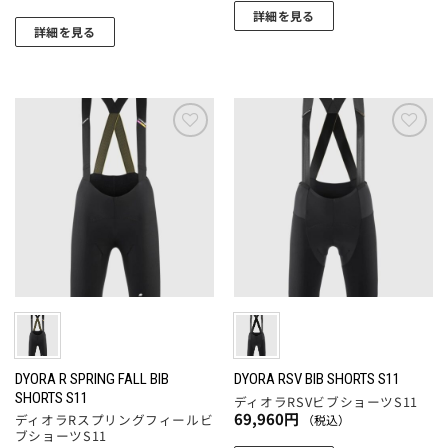
あ
り
詳細を見る
き
き
り
ま
詳細を見る
ま
ま
こ
ま
す。
こ
す
す
の
す。
オ
の
商
オ
プ
商
品
プ
シ
品
に
シ
ョ
に
お気
お気
は
ョ
に入
に入
ン
は
複
りに
りに
ン
は
複
追加
追加
数
は
商
数
の
商
品
の
バ
品
ペ
バ
リ
ペ
ー
リ
エ
ー
ジ
エ
ー
ジ
か
ー
シ
か
ら
シ
ョ
ら
選
ョ
DYORA R SPRING FALL BIB
DYORA RSV BIB SHORTS S11
ン
選
SHORTS S11
択
ディオラRSVビブショーツS11
ン
が
択
69,960
円
ディオラRスプリングフィールビ
（税込）
で
が
あ
ブショーツS11
で
き