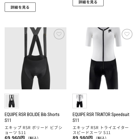
す
ま
詳細を見る
ま
り
詳細を見る
す。
こ
す
ま
こ
オ
の
す。
の
プ
商
オ
商
シ
品
プ
品
ョ
に
シ
に
ン
お気
お気
は
ョ
に入
に入
は
は
複
りに
りに
ン
複
商
数
追加
追加
は
数
品
の
商
の
ペ
バ
品
バ
ー
リ
ペ
リ
ジ
エ
ー
エ
か
ー
ジ
ー
ら
シ
か
シ
選
ョ
ら
ョ
EQUIPE RSR BOLIDE Bib Shorts
EQUIPE RSR TRIATOR Speedsuit
択
ン
選
S11
S11
ン
で
が
択
エキップ RSR ボリード ビブシ
エキップ RSR トライエイター
が
き
あ
ョーツ S11
スピードスーツ S11
で
あ
ま
69,960
円
89,980
円
り
（税込）
（税込）