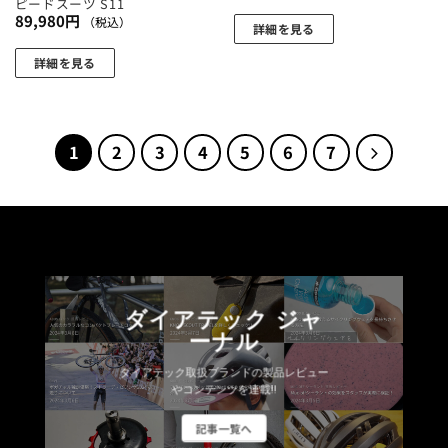
ピードスーツ S11
り
き
あ
ま
89,980
円
（税込）
ま
詳細を見る
ま
り
す
す。
こ
す
ま
詳細を見る
オ
の
す。
こ
プ
商
オ
の
シ
品
プ
商
ョ
に
1
2
3
4
5
6
7
シ
品
ン
は
ョ
に
は
複
ン
は
商
数
は
複
品
の
商
数
ペ
バ
品
の
ー
リ
ペ
バ
ジ
エ
ー
ダイアテック ジャ
リ
か
ー
ジ
ーナル
エ
ら
シ
か
ー
選
ョ
ダイアテック取扱ブランドの製品レビュー
ら
シ
やコンテンツを連載!!
択
ン
選
ョ
で
が
択
記事一覧へ
ン
き
あ