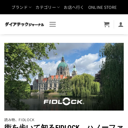
Skip
ブランド
カテゴリー
お店へ行く
ONLINE STORE
to
content
読み物
、
FIDLOCK
街を歩いて知るFIDLOCK ハノーファ