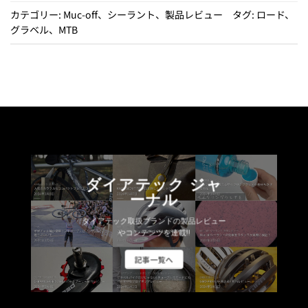
に
カテゴリー:
Muc-off
、
シーラント
、
製品レビュー
タグ:
ロード
、
は
グラベル
、
MTB
複
数
の
バ
リ
エ
ー
シ
ョ
ン
ダイアテック ジャ
が
ーナル
あ
ダイアテック取扱ブランドの製品レビュー
り
やコンテンツを連載!!
ま
す。
記事一覧へ
オ
プ