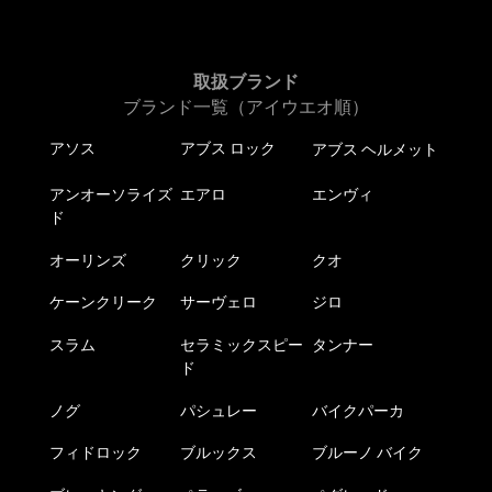
シ
ョ
ン
は
取扱ブランド
商
ブランド一覧（アイウエオ順）
品
アソス
アブス ロック
アブス ヘルメット
ペ
ー
アンオーソライズ
エアロ
エンヴィ
ジ
ド
か
ら
オーリンズ
クリック
クオ
選
択
ケーンクリーク
サーヴェロ
ジロ
で
スラム
セラミックスピー
タンナー
き
ド
ま
す
ノグ
パシュレー
バイクパーカ
フィドロック
ブルックス
ブルーノ バイク