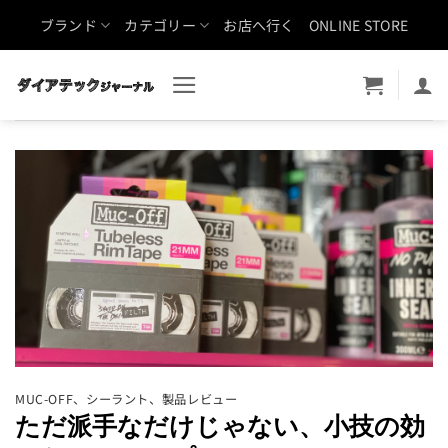
Skip
ブランド
カテゴリー
お店へ行く
ONLINE STORE
to
content
MUC-OFF
、
シーラント
、
製品レビュー
ただ派手なだけじゃない、小技の効