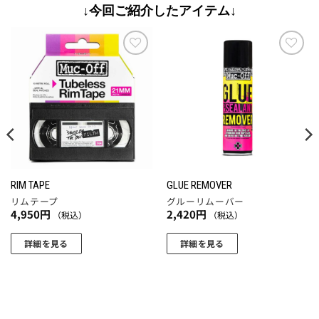
↓今回ご紹介したアイテム↓
お気
お気
に入
に入
りに
りに
追加
追加
RIM TAPE
GLUE REMOVER
リムテープ
グルーリムーバー
4,950
円
2,420
円
（税込）
（税込）
詳細を見る
詳細を見る
こ
の
商
品