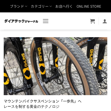
Skip
ブランド
カテゴリー
お店へ行く
ONLINE STORE
to
content
マウンテンバイクサスペンション「一歩先」へ
レースを制する黄金のテクノロジ