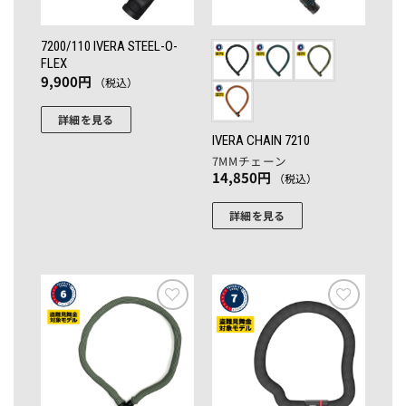
7200/110 IVERA STEEL-O-
FLEX
9,900
円
（税込）
詳細を見る
IVERA CHAIN 7210
7MMチェーン
14,850
円
（税込）
詳細を見る
こ
の
商
品
に
お気
お気
に入
に入
は
りに
りに
複
追加
追加
数
の