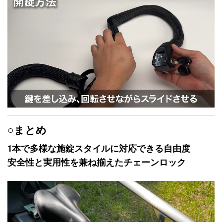
品
ー
ペ
ジ
ー
か
ジ
ら
か
選
ら
択
選
で
択
き
で
ま
き
す
ま
す
○まとめ
1本で多様な施錠スタイルに対応できる自由度
安全性と実用性を兼ね揃えたチェーンロック