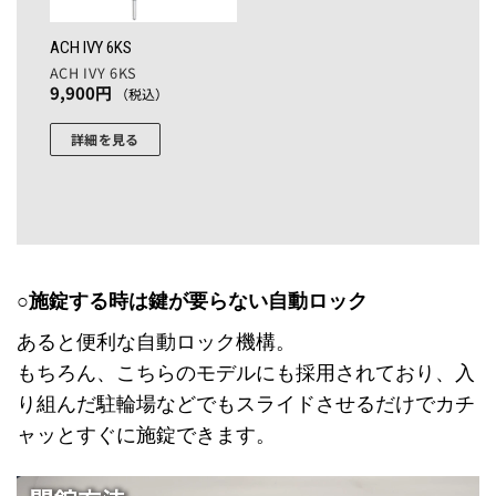
品
バ
エ
ペ
リ
ー
ACH IVY 6KS
ー
エ
シ
ACH IVY 6KS
ジ
9,900
円
（税込）
ー
ョ
か
シ
ン
ら
詳細を見る
ョ
が
選
ン
あ
択
が
り
で
あ
ま
き
り
す。
ま
ま
オ
す
す。
プ
○施錠する時は鍵が要らない自動ロック
オ
シ
あると便利な自動ロック機構。
プ
ョ
もちろん、こちらのモデルにも採用されており、入
シ
ン
ョ
は
り組んだ駐輪場などでもスライドさせるだけでカチ
ン
商
ャッとすぐに施錠できます。
は
品
商
ペ