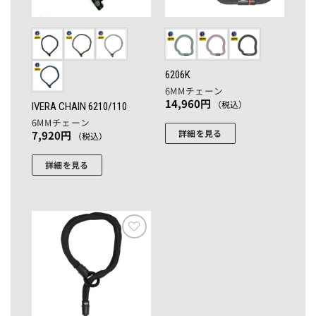
バ
リ
エ
ー
6206K
シ
6MMチェーン
ョ
14,960
円
（税込）
IVERA CHAIN 6210/110
ン
6MMチェーン
が
詳細を見る
7,920
円
（税込）
あ
こ
り
詳細を見る
の
ま
こ
商
す。
の
品
オ
商
に
プ
品
は
シ
に
複
お気
ョ
に入
は
数
りに
ン
複
の
追加
は
数
バ
商
の
リ