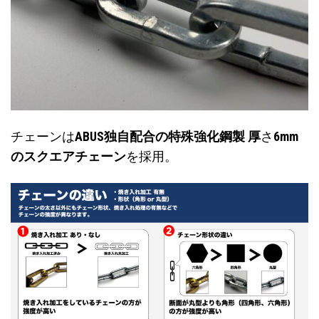
チェーンは
ABUS独自配合の特殊強化鋼製 厚
さ
6mm
のスクエアチェーン
を採用。