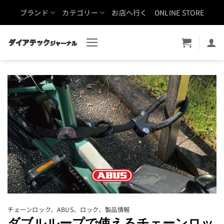
Skip
ブランド
カテゴリー
お店へ行く
ONLINE STORE
to
content
チェーンロック
、
ABUS
、
ロック
、
製品情報
ダブルループで使えるチェーンロッ