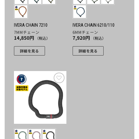
IVERA CHAIN 7210
IVERA CHAIN 6210/110
7MMチェーン
6MMチェーン
14,850
円
7,920
円
（税込）
（税込）
詳細を見る
詳細を見る
こ
こ
の
の
商
商
品
品
に
に
お気
に入
は
は
りに
複
複
追加
数
数
の
の
バ
バ
リ
リ
エ
エ