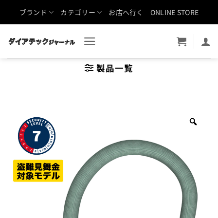
Skip
ブランド
カテゴリー
お店へ行く
ONLINE STORE
to
content
製品一覧
Zoo