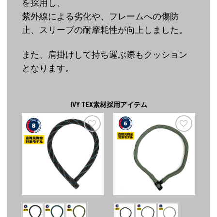
を採用し、
紫外線による劣化や、フレームへの傷防
止、スリーブの耐摩耗性が向上しました。
また、肩掛けして持ち運ぶ際もクッション
となります。
IVY TEX素材採用アイテム
お気
お気
に入
に入
りに
りに
追加
追加