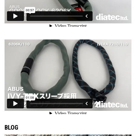
ジ
ジ
ョ
か
か
ン
ら
ら
が
選
選
あ
択
択
り
で
で
ま
き
き
す。
ま
ま
オ
す
す
プ
シ
ョ
ン
は
商
品
ペ
ー
ジ
BLOG
か