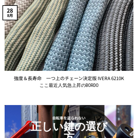
ら
選
28
択
8月
で
き
ま
す
強度＆長寿命 一つ上のチェーン決定版 IVERA 6210K
ここ最近人気急上昇のBORDO
自転車を盗られない
正しい鍵の選び
方