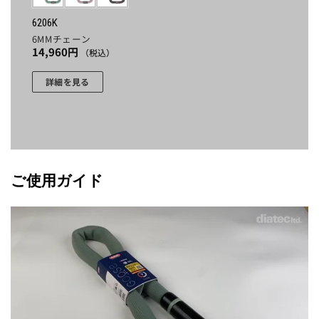
ー
ー
6206K
シ
シ
6MMチェーン
ョ
ョ
14,960
円
（税込）
ン
ン
が
が
詳細を見る
あ
あ
こ
り
り
の
ま
ま
商
す。
す。
品
オ
オ
に
プ
プ
ご使用ガイド
は
シ
シ
複
ョ
ョ
数
ン
ン
の
は
は
バ
商
商
リ
品
品
エ
ペ
ペ
ー
ー
ー
シ