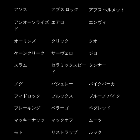
アソス
アブス ロック
アブス ヘルメット
アンオーソライズ
エアロ
エンヴィ
ド
オーリンズ
クリック
クオ
ケーンクリーク
サーヴェロ
ジロ
スラム
セラミックスピー
タンナー
ド
ノグ
パシュレー
バイクパーカ
フィドロック
ブルックス
ブルーノ バイク
ブレーキング
ペラーゴ
ペダレッド
マッキーナッツ
マックオフ
ムーツ
モト
リストラップ
ルック