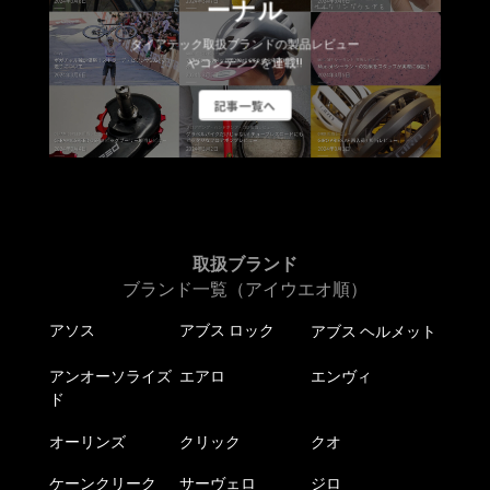
ーナル
オ
オ
ダイアテック取扱ブランドの製品レビュー
プ
プ
やコンテンツを連載!!
シ
シ
ョ
ョ
記事一覧へ
ン
ン
は
は
商
商
品
品
ペ
ペ
ー
ー
取扱ブランド
ジ
ジ
ブランド一覧（アイウエオ順）
か
か
ら
ら
アソス
アブス ロック
アブス ヘルメット
選
選
択
択
アンオーソライズ
エアロ
エンヴィ
で
で
ド
き
き
オーリンズ
クリック
クオ
ま
ま
す
す
ケーンクリーク
サーヴェロ
ジロ