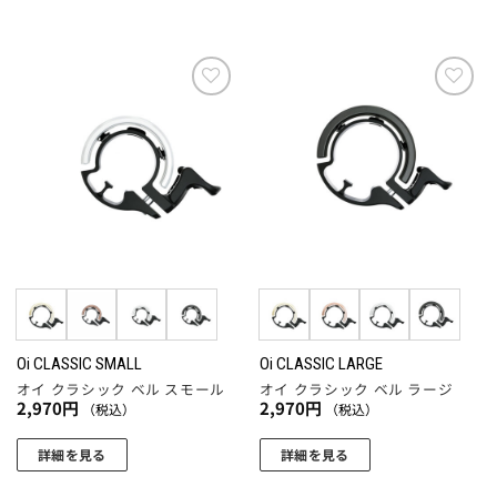
お気
お気
に入
に入
りに
りに
追加
追加
Oi CLASSIC SMALL
Oi CLASSIC LARGE
オイ クラシック ベル スモール
オイ クラシック ベル ラージ
2,970
円
2,970
円
（税込）
（税込）
詳細を見る
詳細を見る
こ
こ