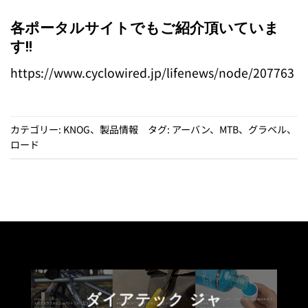
の
の
商
商
各ポータルサイトでもご紹介頂いていま
品
品
す!!
に
に
は
は
https://www.cyclowired.jp/lifenews/node/207763
複
複
数
数
の
の
カテゴリー:
KNOG
、
製品情報
タグ:
アーバン
、
MTB
、
グラベル
、
バ
バ
ロード
リ
リ
エ
エ
ー
ー
シ
シ
ョ
ョ
ン
ン
が
が
あ
あ
り
り
ま
ま
ダイアテック ジャ
す。
す。