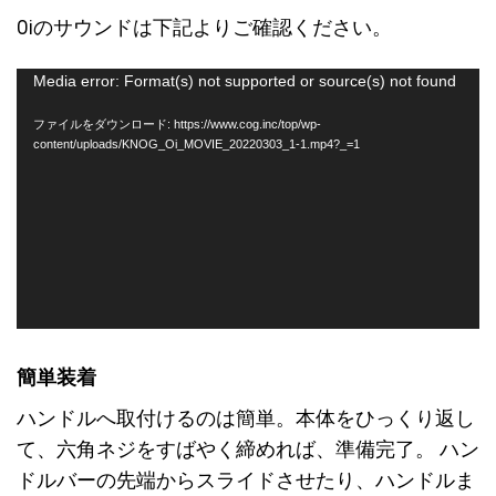
Oiのサウンドは下記よりご確認ください。
動
Media error: Format(s) not supported or source(s) not found
画
ファイルをダウンロード: https://www.cog.inc/top/wp-
プ
content/uploads/KNOG_Oi_MOVIE_20220303_1-1.mp4?_=1
レ
ー
ヤ
ー
簡単装着
ハンドルへ取付けるのは簡単。本体をひっくり返し
て、六角ネジをすばやく締めれば、準備完了。 ハン
ドルバーの先端からスライドさせたり、ハンドルま