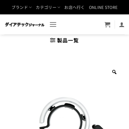
Skip
ブランド
カテゴリー
お店へ行く
ONLINE STORE
to
content
製品一覧
Zoo