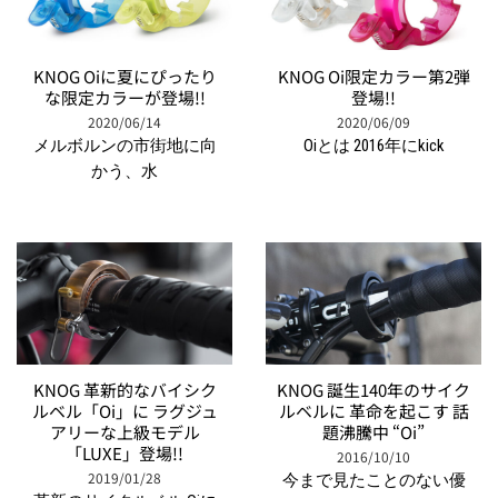
KNOG Oiに夏にぴったり
KNOG Oi限定カラー第2弾
な限定カラーが登場!!
登場!!
2020/06/14
2020/06/09
メルボルンの市街地に向
Oiとは 2016年にkick
かう、水
KNOG 革新的なバイシク
KNOG 誕生140年のサイク
ルベル「Oi」に ラグジュ
ルベルに 革命を起こす 話
アリーな上級モデル
題沸騰中 “Oi”
「LUXE」登場!!
2016/10/10
2019/01/28
今まで見たことのない優