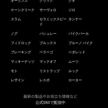
オーリンズ
クリック
クオ
ら
選
ケーンクリーク
サーヴェロ
ジロ
択
で
スラム
セラミックスピー
タンナー
ド
き
ま
ノグ
パシュレー
バイクパーカ
す
フィドロック
ブルックス
ブルーノ バイク
ブレーキング
ペラーゴ
ペダレッド
マッキーナッツ
マックオフ
ムーツ
モト
リストラップ
ルック
レザイン
レスポ
ローター
最新の製品やお役立ち情報など
公式SNSで配信中