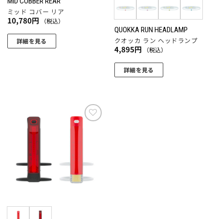
MID COBBER REAR
ミッド コバー リア
10,780
円
（税込）
QUOKKA RUN HEADLAMP
クオッカ ラン ヘッドランプ
詳細を見る
4,895
円
（税込）
詳細を見る
こ
の
商
品
に
お気
に入
は
りに
複
追加
数
の
バ
リ
エ
ー