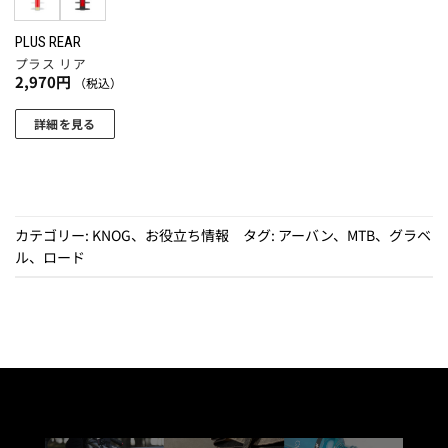
シ
ョ
PLUS REAR
プラス リア
ン
2,970
円
（税込）
が
あ
詳細を見る
り
こ
ま
の
す。
商
オ
品
プ
カテゴリー:
KNOG
、
お役立ち情報
タグ:
アーバン
、
MTB
、
グラベ
に
シ
ル
、
ロード
は
ョ
複
ン
数
は
の
商
バ
品
リ
ペ
エ
ー
ー
ジ