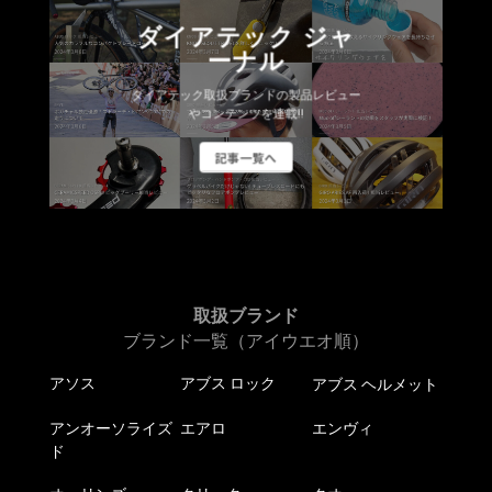
シ
か
ョ
ら
ダイアテック ジャ
ン
ーナル
選
が
択
ダイアテック取扱ブランドの製品レビュー
あ
で
やコンテンツを連載!!
り
き
ま
記事一覧へ
ま
す。
す
オ
プ
シ
ョ
ン
取扱ブランド
は
ブランド一覧（アイウエオ順）
商
品
アソス
アブス ロック
アブス ヘルメット
ペ
ー
アンオーソライズ
エアロ
エンヴィ
ド
ジ
か