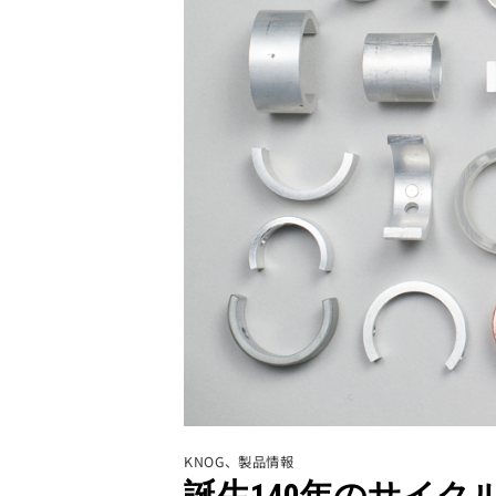
KNOG
、
製品情報
誕生140年のサイ