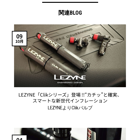
プ
品
複
シ
に
関連BLOG
数
ョ
は
の
ン
複
バ
は
数
09
リ
商
の
10月
エ
品
バ
ー
ペ
リ
シ
ー
エ
ョ
ジ
ー
ン
か
シ
が
ら
ョ
あ
選
ン
り
LEZYNE「Clikシリーズ」登場 !!“カチッ”と確実、
択
が
スマートな新世代インフレーション
ま
で
あ
す。
LEZYNEよりClikバルブ
き
り
オ
ま
ま
プ
す
す。
シ
オ
ョ
04