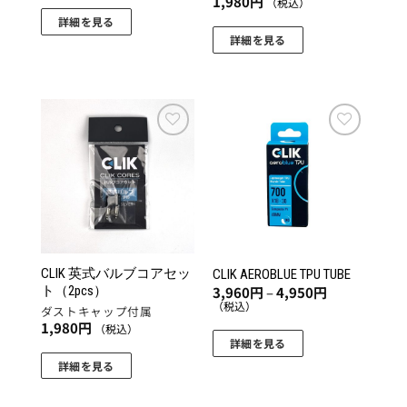
1,980
円
（税込）
シ
詳細を見る
ョ
詳細を見る
ン
が
あ
り
ま
お気
お気
す。
に入
に入
オ
りに
りに
追加
追加
プ
シ
ョ
ン
CLIK 英式バルブコアセッ
CLIK AEROBLUE TPU TUBE
は
価
ト（2pcs）
3,960
円
–
4,950
円
商
格
（税込）
ダストキャップ付属
帯:
品
1,980
円
3,960
（税込）
円
ペ
詳細を見る
–
ー
こ
詳細を見る
4,950
円
ジ
の
か