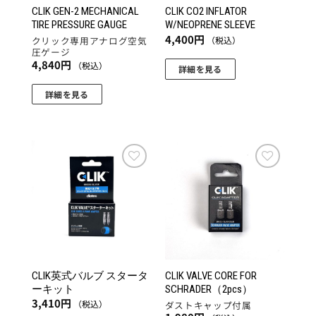
CLIK GEN-2 MECHANICAL
CLIK CO2 INFLATOR
TIRE PRESSURE GAUGE
W/NEOPRENE SLEEVE
4,400
円
（税込）
クリック専用アナログ空気
圧ゲージ
4,840
円
（税込）
詳細を見る
詳細を見る
こ
の
商
品
に
お気
お気
に入
に入
は
りに
りに
複
追加
追加
数
の
バ
リ
CLIK英式バルブ スタータ
CLIK VALVE CORE FOR
ーキット
SCHRADER（2pcs）
エ
3,410
円
（税込）
ダストキャップ付属
ー