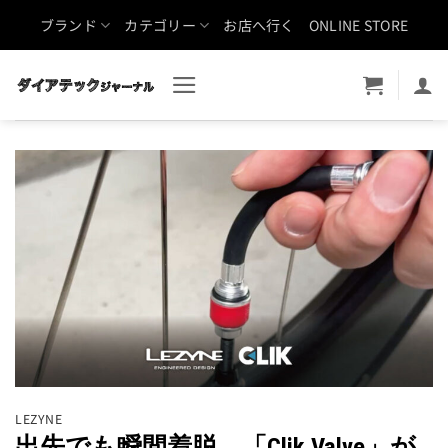
Skip
ブランド
カテゴリー
お店へ行く
ONLINE STORE
to
content
LEZYNE
出先でも瞬間着脱。「Clik Valve」が