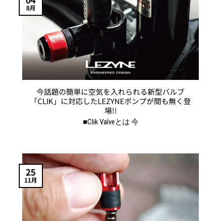
プ
ン
8月
シ
は
ョ
商
ン
品
は
ペ
商
ー
品
ジ
ペ
か
今話題の簡単に空気を入れられる新型バルブ
ー
ら
「CLIK」に対応したLEZYNEポンプが間も無く登
ジ
選
場!!
か
択
■Clik Valveとは 今
ら
で
選
き
択
ま
で
す
25
き
11月
ま
す