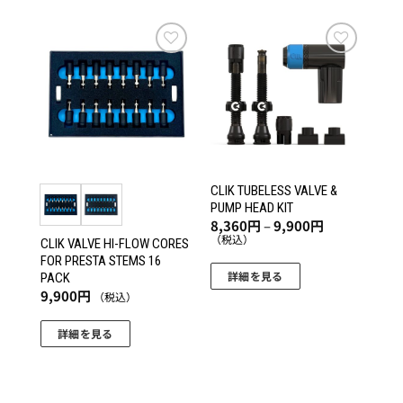
商
ら
品
選
に
択
は
お気
お気
で
に入
に入
複
りに
りに
き
数
追加
追加
ま
の
す
バ
リ
エ
CLIK TUBELESS VALVE &
ー
PUMP HEAD KIT
価
8,360
円
–
9,900
円
シ
格
（税込）
CLIK VALVE HI-FLOW CORES
ョ
帯:
FOR PRESTA STEMS 16
8,360
ン
円
詳細を見る
PACK
–
が
9,900
円
（税込）
こ
9,900
あ
円
の
り
詳細を見る
商
ま
こ
品
す。
の
に
オ
商
は