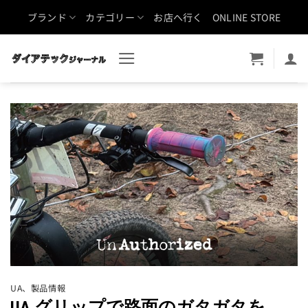
Skip
ブランド
カテゴリー
お店へ行く
ONLINE STORE
to
content
UA
、
製品情報
UA グリップで路面のガタガタを