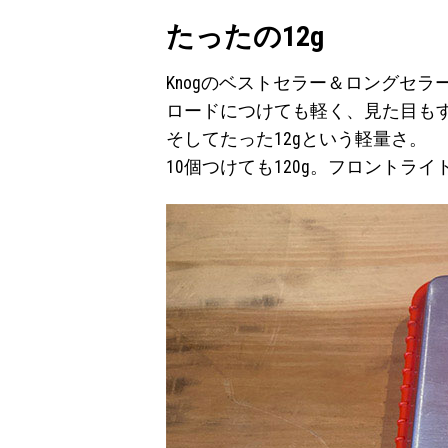
たったの12g
Knogのベストセラー＆ロングセラ
ロードにつけても軽く、見た目も
そしてたった12gという軽量さ。
10個つけても120g。フロントラ