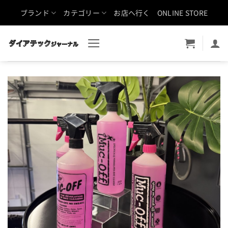
Skip
ブランド
カテゴリー
お店へ行く
ONLINE STORE
to
content