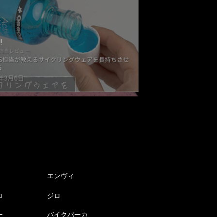
!
エンヴィ
ロ
ジロ
ー
バイクパーカ