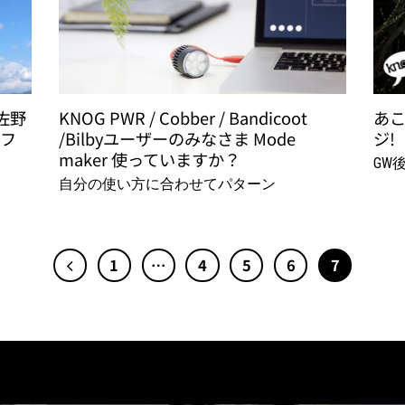
 佐野
KNOG PWR / Cobber / Bandicoot
あ
 フ
/Bilbyユーザーのみなさま Mode
ジ!
maker 使っていますか？
GW
自分の使い方に合わせてパターン
1
…
4
5
6
7