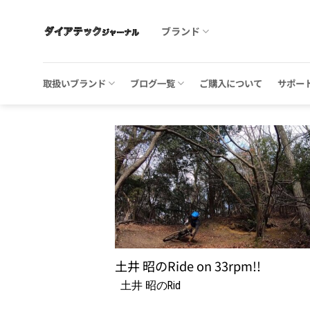
Skip
to
ブランド
content
取扱いブランド
ブログ一覧
ご購入について
サポー
土井 昭のRide on 33rpm!!
土井 昭のRid