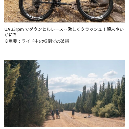
UA 33rpm でダウンヒルレース‥激しくクラッシュ！顛末やい
かに?!
※重要：ライド中の転倒での破損