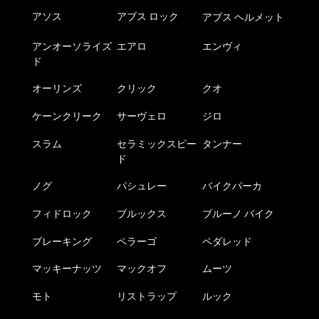
アソス
アブス ロック
アブス ヘルメット
アンオーソライズ
エアロ
エンヴィ
ド
オーリンズ
クリック
クオ
ケーンクリーク
サーヴェロ
ジロ
スラム
セラミックスピー
タンナー
ド
ノグ
パシュレー
バイクパーカ
フィドロック
ブルックス
ブルーノ バイク
ブレーキング
ペラーゴ
ペダレッド
マッキーナッツ
マックオフ
ムーツ
モト
リストラップ
ルック