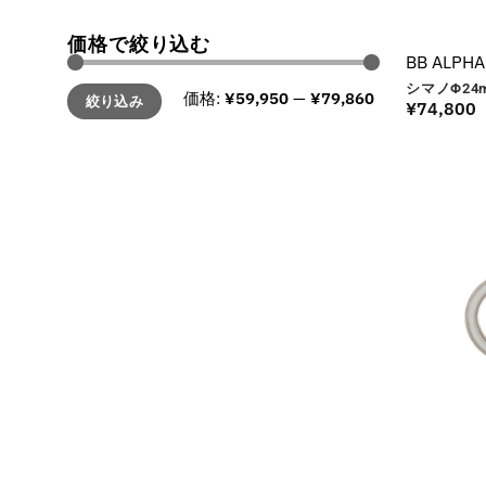
価格で絞り込む
BB ALPHA
最
最
シマノΦ24
価格:
¥59,950
—
¥79,860
絞り込み
低
高
¥
74,800
価
価
格
格