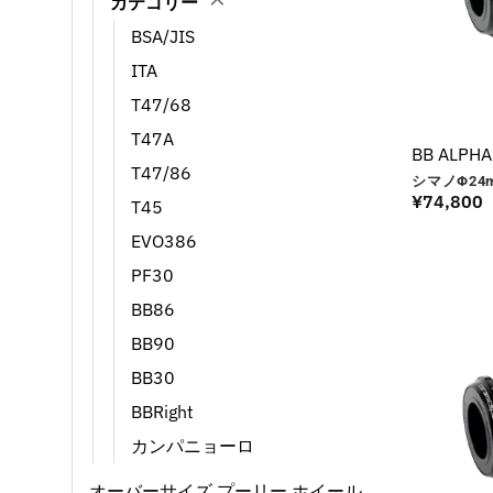
カテゴリー
BSA/JIS
ITA
T47/68
T47A
BB ALPHA
T47/86
シマノΦ24
¥
74,800
T45
EVO386
PF30
BB86
BB90
BB30
BBRight
カンパニョーロ
オーバーサイズ プーリー ホイール