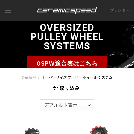
Skip
to
ブランド
content
OVERSIZED
PULLEY WHEEL
SYSTEMS
OSPW適合表はこちら
製品情報
/
オーバーサイズ プーリー ホイール システム
絞り込み