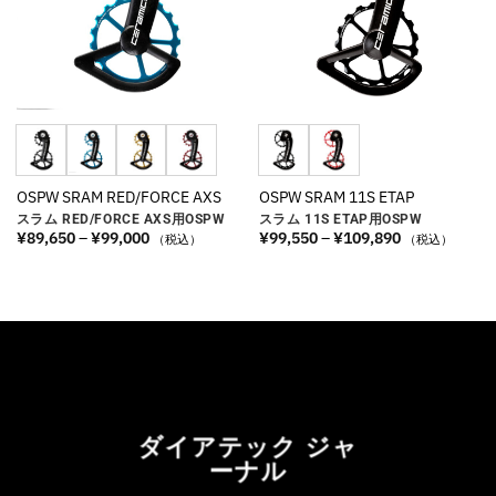
OSPW SRAM RED/FORCE AXS
OSPW SRAM 11S ETAP
スラム RED/FORCE AXS用OSPW
スラム 11S ETAP用OSPW
価
価
¥
89,650
–
¥
99,000
¥
99,550
–
¥
109,890
（税込）
（税込）
格
格
帯:
帯:
¥89,650
¥99,550
–
–
¥99,000
¥109,890
ダイアテック ジャ
ーナル