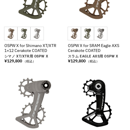
OSPW X for Shimano XT/XTR
OSPW X for SRAM Eagle AXS
1×12 Cerakote COATED
Cerakote COATED
シマノ XT/XTR用 OSPW X
スラム EAGLE AXS用 OSPW X
¥
129,800
¥
129,800
（税込）
（税込）