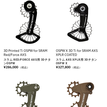
3D Printed Ti OSPW for SRAM
OSPW X 3D Ti for SRAM AXS
Red/Force AXS
XPLR COATED
スラム RED/FORCE AXS用 3Dチタ
スラム AXS XPLR用 3Dチタン
ンOSPW
OSPW X
¥
286,000
¥
327,800
（税込）
（税込）