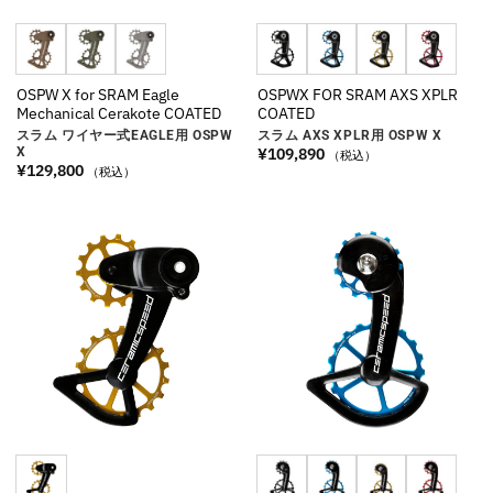
OSPW X for SRAM Eagle
OSPWX FOR SRAM AXS XPLR
Mechanical Cerakote COATED
COATED
スラム ワイヤー式EAGLE用 OSPW
スラム AXS XPLR用 OSPW X
¥
109,890
X
（税込）
¥
129,800
（税込）