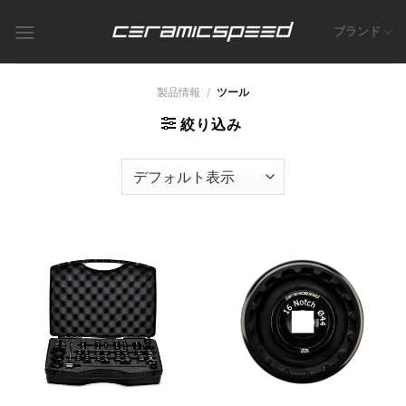
Skip
to
ブランド
content
製品情報
/
ツール
絞り込み