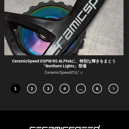
CeramicSpeed OSPW RS ALPHAに、特別な輝きをまとう
「Northern Lights」登場
CeramicSpeedのビッ
1
2
3
4
…
8