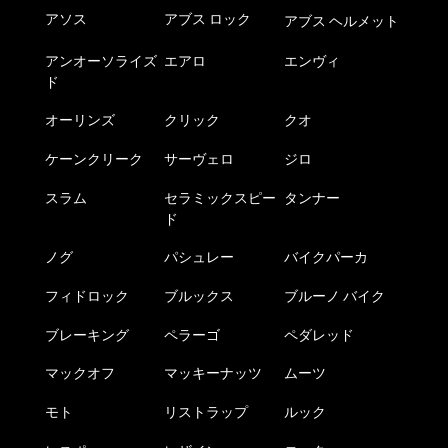
アソス
アブス ロック
アブス ヘルメット
アンオーソライズ
エアロ
エンヴィ
ド
オーリンズ
クリック
クオ
ケーンクリーク
サーヴェロ
ジロ
スラム
セラミックスピー
タンナー
ド
ノグ
パシュレー
バイクパーカ
フィドロック
ブルックス
ブルーノ バイク
ブレーキング
ペラーゴ
ペダレッド
マックオフ
マッキーナッツ
ムーツ
モト
リストラップ
ルック