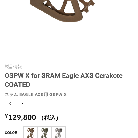
製品情報
OSPW X for SRAM Eagle AXS Cerakote
COATED
スラム EAGLE AXS用 OSPW X
129,800
¥
（税込）
COLOR