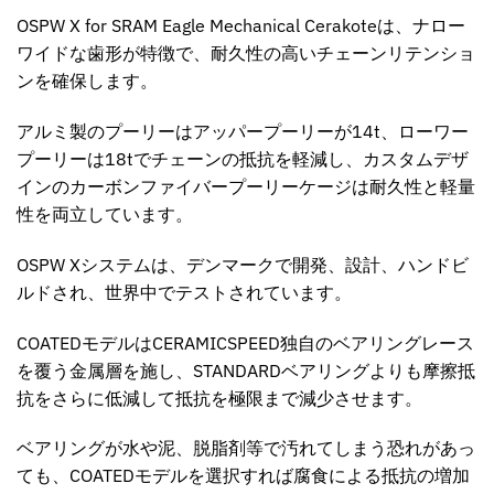
OSPW X for SRAM Eagle Mechanical Cerakote
は、ナロー
ワイドな歯形が特徴で、耐久性の高いチェーンリテンショ
ンを確保します。
アルミ製のプーリーはアッパープーリーが14t、ローワー
プーリーは18tでチェーンの抵抗を軽減し、カスタムデザ
インのカーボンファイバープーリーケージは耐久性と軽量
性を両立しています。
OSPW X
システムは、デンマークで開発、設計、ハンドビ
ルドされ、世界中でテストされています。
COATED
モデルはCERAMICSPEED独自のベアリングレース
を覆う金属層を施し、STANDARDベアリングよりも摩擦抵
抗をさらに低減して抵抗を極限まで減少させます。
ベアリングが水や泥、脱脂剤等で汚れてしまう恐れがあっ
ても、COATEDモデルを選択すれば腐食による抵抗の増加