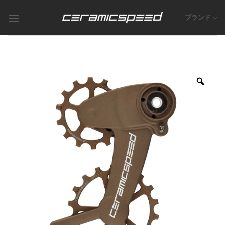
Skip
to
ブランド
content
Zoo