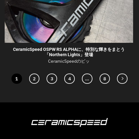
CeramicSpeed OSPW RS ALPHAに、特別な輝きをまとう
「Northern Lights」登場
CeramicSpeedのビッ
1
2
3
4
…
8