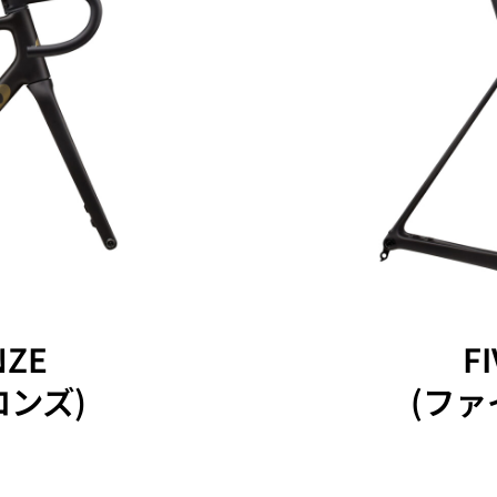
NZE
FI
ロンズ)
(ファ