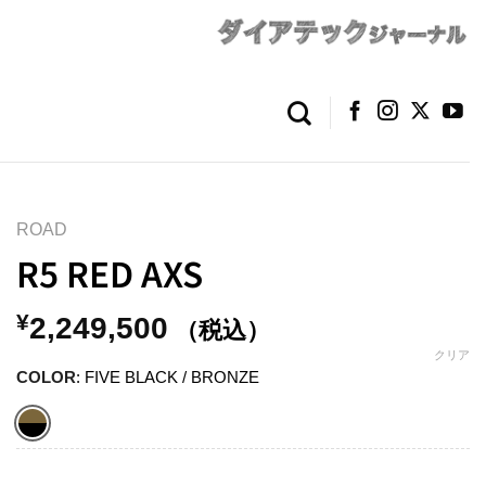
ROAD
R5 RED AXS
m
¥
2,249,500
（税込）
クリア
COLOR
:
FIVE BLACK / BRONZE