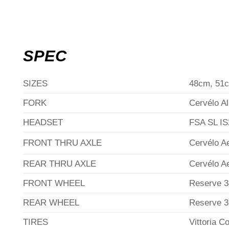
SPEC
SIZES
48cm, 51
FORK
Cervélo A
HEADSET
FSA SL IS2
FRONT THRU AXLE
Cervélo A
REAR THRU AXLE
Cervélo A
FRONT WHEEL
Reserve 3
REAR WHEEL
Reserve 3
TIRES
Vittoria 