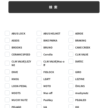
検索
ABUS LOCK
ABUS HELMET
AEROE
ASSOS
BIKE PARKA
BRAKING
BROOKS
BRUNO
CANE CREEK
CERAMICSPEED
Cervélo
CLIK VALVE
CLIK VALVE|LEZY
CLIK VALVE|Muc-o
DIATEC
NE
ff
ENVE
FIDLOCK
GIRO
KNOG
LEATT
LEZYNE
LOOK-PEDAL
MOTO
ÖHLINS
MOOTS
Muc-off
muckynutz
MUCKY NUTZ
Pashley
PEdALED
PELAGO
UA
QO