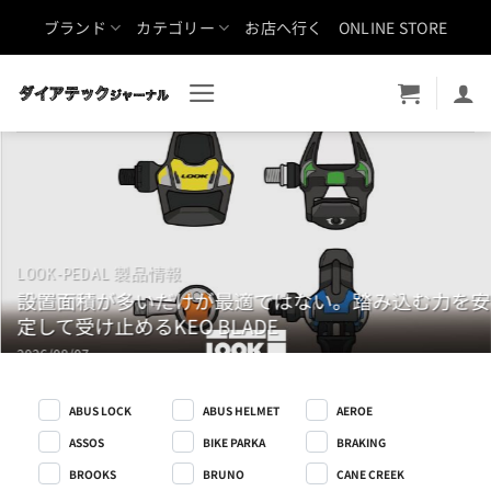
Skip
ブランド
カテゴリー
お店へ行く
ONLINE STORE
to
content
AEROE
どんなバイクでも冒険仕様に！ニュージーランド発バ
イクラックブランド「aeroe（エアロ）」の魅力
2026/08/07
ABUS LOCK
ABUS HELMET
AEROE
ASSOS
BIKE PARKA
BRAKING
BROOKS
BRUNO
CANE CREEK