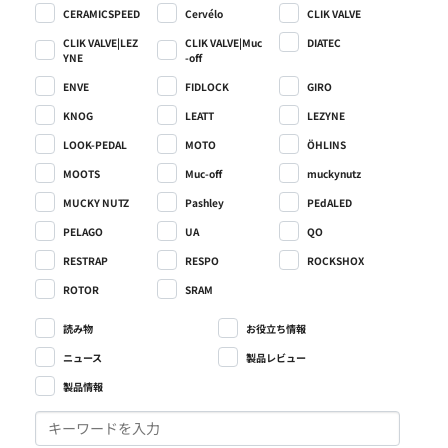
CERAMICSPEED
Cervélo
CLIK VALVE
CLIK VALVE|LEZ
CLIK VALVE|Muc
DIATEC
YNE
-off
ENVE
FIDLOCK
GIRO
KNOG
LEATT
LEZYNE
LOOK-PEDAL
MOTO
ÖHLINS
MOOTS
Muc-off
muckynutz
MUCKY NUTZ
Pashley
PEdALED
PELAGO
UA
QO
RESTRAP
RESPO
ROCKSHOX
ROTOR
SRAM
読み物
お役立ち情報
ニュース
製品レビュー
製品情報