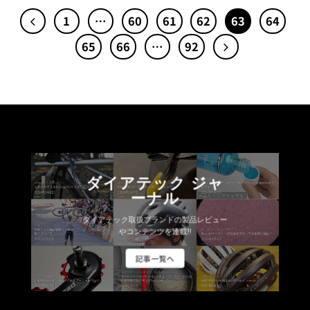
1
…
60
61
62
63
64
65
66
…
92
ダイアテック ジャ
ーナル
ダイアテック取扱ブランドの製品レビュー
やコンテンツを連載!!
記事一覧へ