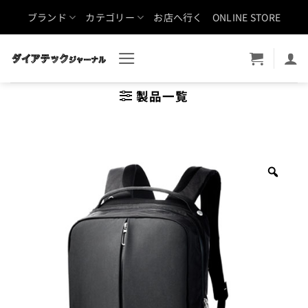
Skip
ブランド
カテゴリー
お店へ行く
ONLINE STORE
to
content
製品一覧
Zoo