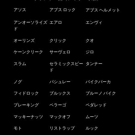
アソス
アブス ロック
アブス ヘルメット
アンオーソライズ
エアロ
エンヴィ
ド
オーリンズ
クリック
クオ
ケーンクリーク
サーヴェロ
ジロ
スラム
セラミックスピー
タンナー
ド
ノグ
パシュレー
バイクパーカ
フィドロック
ブルックス
ブルーノ バイク
ブレーキング
ペラーゴ
ペダレッド
マッキーナッツ
マックオフ
ムーツ
モト
リストラップ
ルック