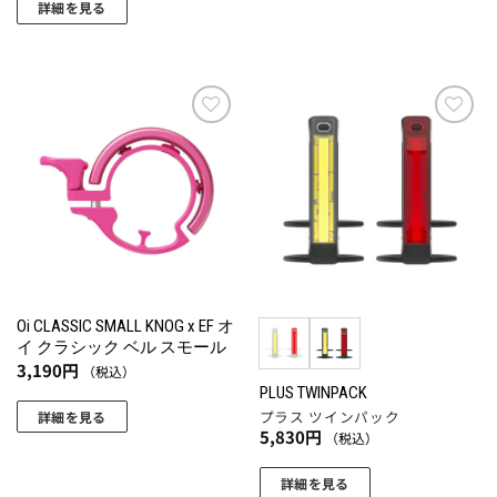
で
き
詳細を見る
り
り
き
ま
こ
ま
ま
ま
す
の
す。
す。
す
商
オ
オ
品
プ
プ
に
お気
お気
シ
シ
に入
に入
は
ョ
ョ
りに
りに
複
追加
追加
ン
ン
数
は
は
の
商
商
バ
品
品
リ
ペ
ペ
エ
ー
ー
Oi CLASSIC SMALL KNOG x EF オ
ー
イ クラシック ベル スモール
ジ
ジ
シ
3,190
円
（税込）
か
か
ョ
PLUS TWINPACK
ら
ら
プラス ツインパック
詳細を見る
ン
選
選
5,830
円
（税込）
が
択
択
あ
で
で
詳細を見る
り