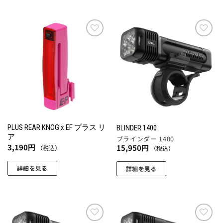
ま
ま
の
の
す。
す
商
商
オ
品
品
プ
に
に
お気
お気
シ
に入
に入
は
は
ョ
りに
りに
複
複
追加
追加
ン
数
数
は
の
の
商
バ
バ
品
リ
リ
ペ
エ
エ
ー
PLUS REAR KNOG x EF プラス リ
BLINDER 1400
ー
ー
ア
ジ
ブラインダー 1400
シ
シ
3,190
円
15,950
円
（税込）
（税込）
か
ョ
ョ
ら
詳細を見る
ン
ン
詳細を見る
選
が
が
択
あ
あ
で
り
り
き
ま
ま
ま