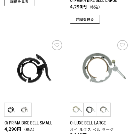
Oi PRIMA BIKE BELL LARGE
詳細を見る
4,290
円
（税込）
詳細を見る
こ
の
商
品
に
お気
お気
に入
に入
は
りに
りに
複
追加
追加
数
の
バ
リ
エ
ー
シ
ョ
Oi PRIMA BIKE BELL SMALL
Oi LUXE BELL LARGE
4,290
円
（税込）
オイ ルクス ベル ラージ
ン