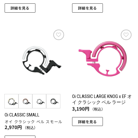
あ
り
で
詳細を見る
詳細を見る
り
ま
き
こ
こ
ま
す。
ま
の
の
す。
オ
す
商
商
オ
プ
品
品
プ
シ
に
に
お気
お気
シ
ョ
に入
に入
は
は
ョ
ン
りに
りに
複
複
追加
追加
ン
は
数
数
は
商
の
の
商
品
バ
バ
品
ペ
リ
リ
ペ
ー
エ
エ
ー
Oi CLASSIC LARGE KNOG x EF オ
ジ
ー
ー
イ クラシック ベル ラージ
ジ
か
シ
シ
3,190
円
（税込）
か
ら
ョ
ョ
Oi CLASSIC SMALL
ら
選
オイ クラシック ベル スモール
詳細を見る
ン
ン
選
択
2,970
円
（税込）
が
が
択
で
あ
あ