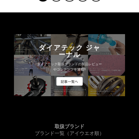
に
は
複
数
の
バ
ダイアテック ジャ
リ
ーナル
エ
ー
ダイアテック取扱ブランドの製品レビュー
シ
やコンテンツを連載!!
ョ
記事一覧へ
ン
が
あ
り
ま
す。
オ
取扱ブランド
プ
ブランド一覧（アイウエオ順）