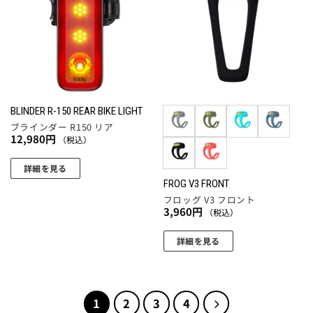
に入
に入
りに
りに
追加
追加
BLINDER R-150 REAR BIKE LIGHT
ブラインダー R150 リア
12,980
円
（税込）
詳細を見る
FROG V3 FRONT
フロッグ V3 フロント
3,960
円
（税込）
詳細を見る
こ
の
商
1
2
3
4
品