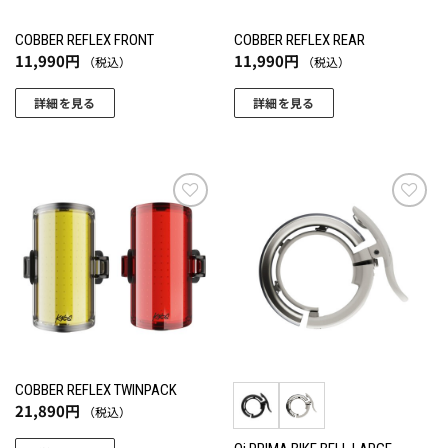
COBBER REFLEX FRONT
COBBER REFLEX REAR
11,990
円
11,990
円
（税込）
（税込）
詳細を見る
詳細を見る
お気
お気
に入
に入
りに
りに
追加
追加
COBBER REFLEX TWINPACK
21,890
円
（税込）