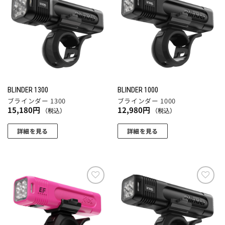
す。
す。
お気
お気
す
に入
に入
オ
オ
りに
りに
プ
プ
追加
追加
シ
シ
ョ
ョ
ン
ン
は
は
商
商
BLINDER 1300
BLINDER 1000
品
品
ブラインダー 1300
ブラインダー 1000
ペ
ペ
15,180
円
12,980
円
（税込）
（税込）
ー
ー
ジ
ジ
詳細を見る
詳細を見る
か
か
ら
ら
選
選
択
択
で
で
お気
お気
き
き
に入
に入
りに
りに
ま
ま
追加
追加
す
す