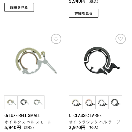
5,940
円
（税込）
が
詳細を見る
あ
詳細を見る
こ
り
こ
の
ま
の
商
す。
商
品
オ
品
に
プ
に
は
お気
お気
シ
に入
に入
は
複
ョ
りに
りに
複
数
追加
追加
ン
数
の
は
の
バ
商
バ
リ
品
リ
エ
ペ
エ
ー
ー
ー
シ
ジ
シ
ョ
か
ョ
Oi LUXE BELL SMALL
Oi CLASSIC LARGE
ン
ら
オイ ルクス ベル スモール
オイ クラシック ベル ラージ
ン
が
選
5,940
円
2,970
円
（税込）
（税込）
が
あ
択