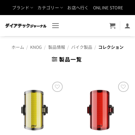
Skip
ブランド
カテゴリー
お店へ行く
ONLINE STORE
to
content
ホーム
/
KNOG
/
製品情報
/
バイク製品
/
コレクション
製品一覧
お気
お気
に入
に入
りに
りに
追加
追加