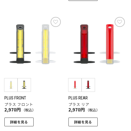
き
き
こ
ま
ま
ま
の
す。
す
す
商
オ
品
プ
に
お気
お気
シ
に入
に入
は
ョ
りに
りに
複
追加
追加
ン
数
は
の
商
バ
品
リ
ペ
エ
ー
ー
ジ
シ
か
ョ
PLUS FRONT
PLUS REAR
ら
プラス フロント
プラス リア
ン
選
2,970
円
2,970
円
（税込）
（税込）
が
択
あ
で
詳細を見る
詳細を見る
り
き
こ
こ