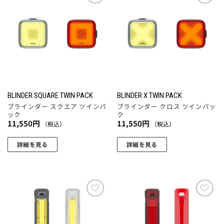
お気
お気
に入
に入
りに
りに
追加
追加
BLINDER SQUARE TWIN PACK
BLINDER X TWIN PACK
ブラインダー スクエア ツインパ
ブラインダー クロス ツインパッ
ック
ク
11,550
円
11,550
円
（税込）
（税込）
詳細を見る
詳細を見る
お気
お気
に入
に入
りに
りに