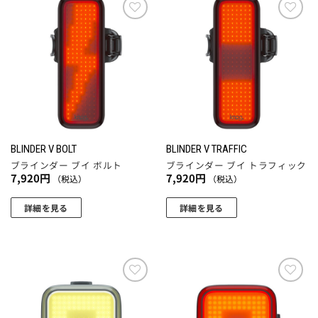
お気
お気
に入
に入
りに
りに
追加
追加
BLINDER V BOLT
BLINDER V TRAFFIC
ブラインダー ブイ ボルト
ブラインダー ブイ トラフィック
7,920
円
7,920
円
（税込）
（税込）
詳細を見る
詳細を見る
お気
お気
に入
に入
りに
りに