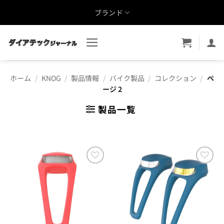
Skip
ブランド
to
content
ホーム
/
KNOG
/
製品情報
/
バイク製品
/
コレクション
/
ペ
ージ 2
製品一覧
お気
お気
に入
に入
りに
りに
追加
追加