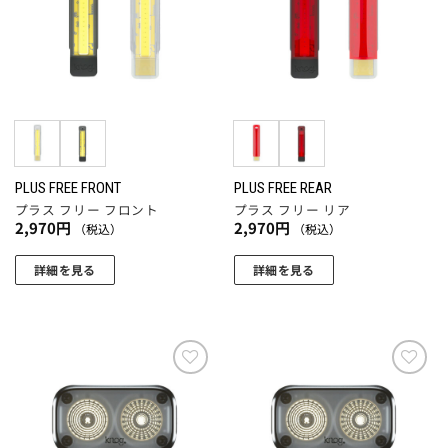
追加
追加
PLUS FREE FRONT
PLUS FREE REAR
プラス フリー フロント
プラス フリー リア
2,970
円
2,970
円
（税込）
（税込）
詳細を見る
詳細を見る
こ
こ
の
の
商
商
品
品
に
に
お気
お気
に入
に入
は
は
りに
りに
複
複
追加
追加