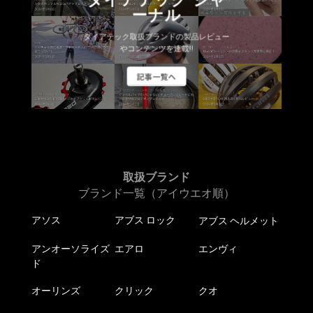
ダイアテック ジャ
ーナル
商
商
品
品
ダイアテック取扱ブランドの製品レビュー
ペ
ペ
やコンテンツを連載!!
ー
ー
記事一覧へ
ジ
ジ
か
か
ら
ら
選
選
択
択
で
で
き
き
取扱ブランド
ま
ま
ブランド一覧（アイウエオ順）
す
す
アソス
アブス ロック
アブス ヘルメット
アンオーソライズ
エアロ
エンヴィ
ド
オーリンズ
クリック
クオ