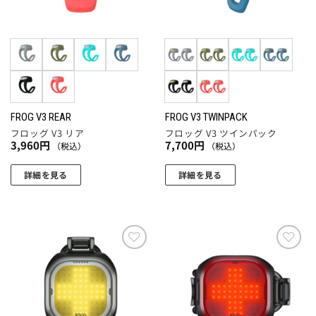
FROG V3 REAR
FROG V3 TWINPACK
フロッグ V3 リア
フロッグ V3 ツインパック
3,960
円
7,700
円
（税込）
（税込）
詳細を見る
詳細を見る
こ
こ
の
の
商
商
品
品
に
に
お気
お気
に入
に入
は
は
りに
りに
複
複
追加
追加
数
数