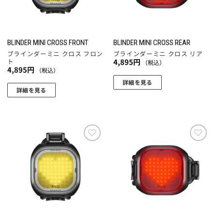
の
の
バ
バ
リ
リ
エ
エ
BLINDER MINI CROSS FRONT
BLINDER MINI CROSS REAR
ー
ー
ブラインダーミニ クロス フロン
ブラインダーミニ クロス リア
シ
シ
ト
4,895
円
（税込）
4,895
円
（税込）
ョ
ョ
ン
ン
詳細を見る
詳細を見る
が
が
あ
あ
り
り
ま
ま
す。
す。
お気
お気
オ
オ
に入
に入
プ
プ
りに
りに
シ
シ
追加
追加
ョ
ョ
ン
ン
は
は
商
商