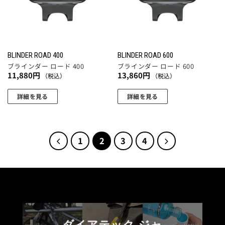
数
数
の
の
バ
バ
リ
リ
エ
エ
BLINDER ROAD 400
BLINDER ROAD 600
ー
ー
ブラインダー ロード 400
ブラインダー ロード 600
シ
シ
11,880
円
13,860
円
（税込）
（税込）
ョ
ョ
ン
ン
詳細を見る
詳細を見る
が
が
あ
あ
り
り
1
2
3
4
ま
ま
す。
す。
オ
オ
プ
プ
シ
シ
ョ
ョ
ン
ン
は
は