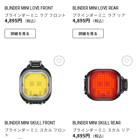
品
品
BLINDER MINI LOVE FRONT
BLINDER MINI LOVE REAR
ペ
ペ
ブラインダーミニ ラブ フロント
ブラインダーミニ ラブ リア
4,895
円
4,895
円
ー
ー
（税込）
（税込）
ジ
ジ
詳細を見る
詳細を見る
か
か
ら
ら
選
選
択
択
で
で
き
き
お気
お気
に入
に入
ま
ま
りに
りに
す
す
追加
追加
BLINDER MINI SKULL FRONT
BLINDER MINI SKULL REAR
ブラインダーミニ スカル フロン
ブラインダーミニ スカル リア
ト
4,895
円
（税込）