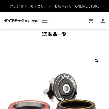
Skip
ブランド
カテゴリー
お店へ行く
ONLINE STORE
to
content
製品一覧
Zoo