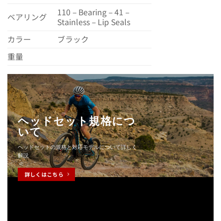
110 – Bearing – 41 –
ベアリング
Stainless – Lip Seals
カラー
ブラック
重量
ヘッドセット規格につ
いて
ヘッドセットの規格と対応モデルについて詳しく
解説
詳しくはこちら