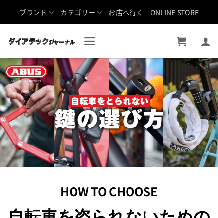
Skip
ブランド
カテゴリー
お店へ行く
ONLINE STORE
to
content
HOW TO CHOOSE
自転車を盗られないための