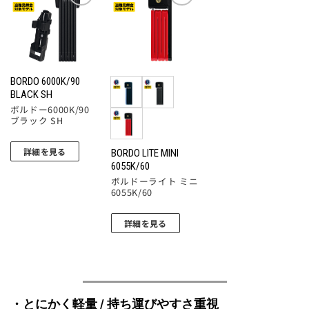
お気
お気
に入
に入
りに
りに
追加
追加
BORDO 6000K/90
BLACK SH
ボルドー6000K/90
ブラック SH
詳細を見る
BORDO LITE MINI
6055K/60
ボルドーライト ミニ
6055K/60
詳細を見る
・とにかく軽量 / 持ち運びやすさ重視