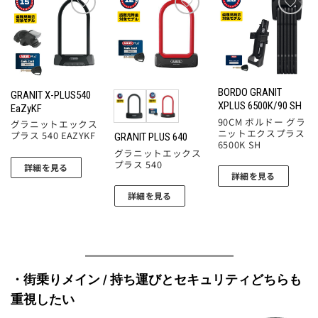
お気
お気
お気
に入
に入
に入
りに
りに
りに
追加
追加
追加
BORDO GRANIT
GRANIT X-PLUS540
XPLUS 6500K/90 SH
EaZyKF
90CM ボルドー グラ
グラニットエックス
ニットエクスプラス
プラス 540 EAZYKF
GRANIT PLUS 640
6500K SH
グラニットエックス
プラス 540
詳細を見る
詳細を見る
詳細を見る
・街乗りメイン / 持ち運びとセキュリティどちらも
重視したい