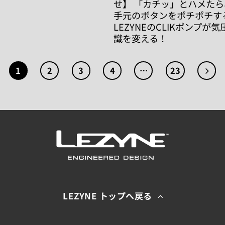
せ】 「カチッ」とハメた
手元のボタンをポチポチす
LEZYNEのCLIKポンプが
識を変える！
1
2
3
4
…
23
LEZYNE トップへ戻る