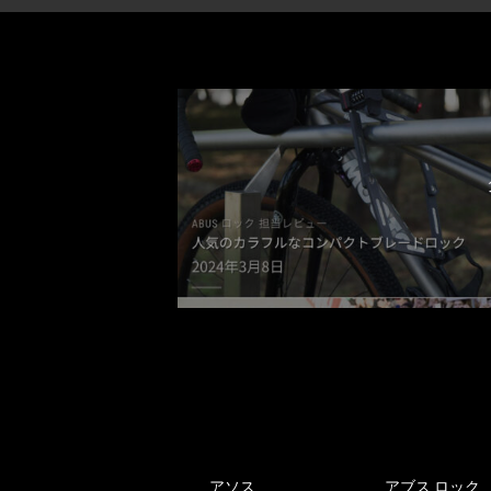
アソス
アブス ロック