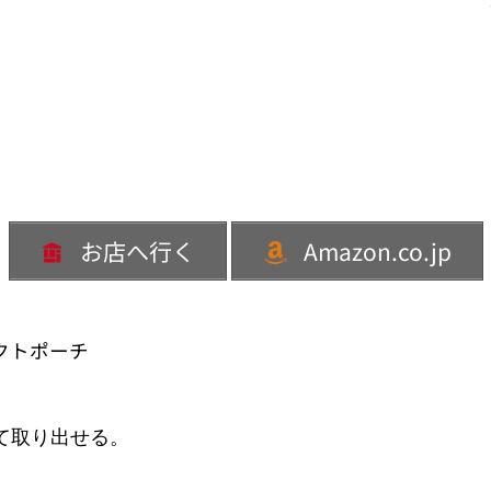
お店へ行く
Amazon.co.jp
クトポーチ
。
て取り出せる。