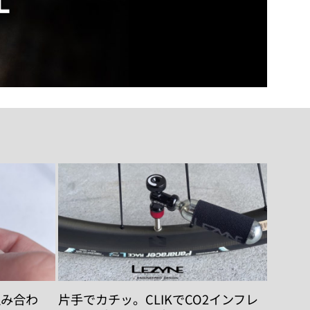
L
組み合わ
片手でカチッ。CLIKでCO2インフレ