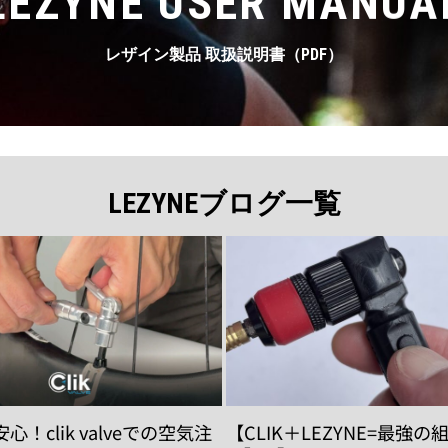
LEZYNE USER MANUA
レザイン製品 取扱説明書（PDF）
LEZYNEブログ一覧
！clik valveでの空気注
【CLIK＋LEZYNE=最強の