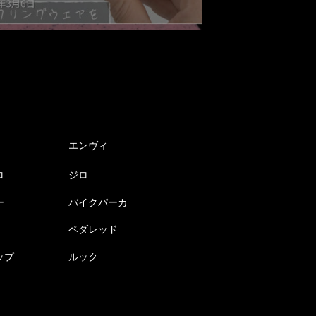
エンヴィ
ロ
ジロ
ー
バイクパーカ
ペダレッド
ップ
ルック