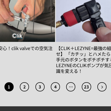
！clik valveでの空気注
【CLIK＋LEZYNE=最強の
せ】 「カチッ」とハメた
手元のボタンをポチポチす
LEZYNEのCLIKポンプが
識を変える！
1
2
3
4
…
23