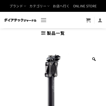
Skip
ブランド
カテゴリー
お店へ行く
ONLINE STORE
to
content
製品一覧
Zoo