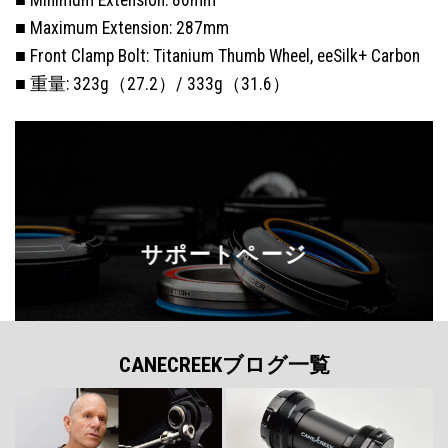
■ Maximum Extension: 287mm
■ Front Clamp Bolt: Titanium Thumb Wheel, eeSilk+ Carbon
■ 重量: 323g（27.2）/ 333g（31.6）
サポートページ
CANECREEKブログ一覧