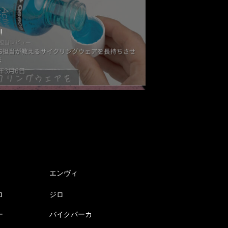
!
エンヴィ
ロ
ジロ
ー
バイクパーカ