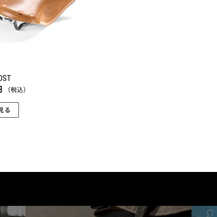
OST
円
（税込）
見る