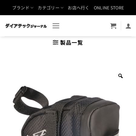
Skip
ブランド
カテゴリー
お店へ行く
ONLINE STORE
to
content
製品一覧
Zoo