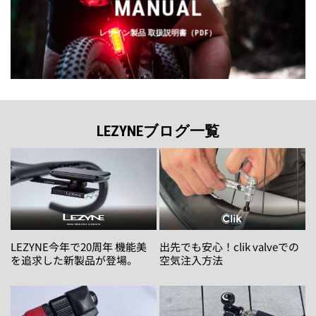
MANUAL
レザイン製品 取扱説明書（PDF）
LEZYNEブログ一覧
LEZYNE今年で20周年 機能美
出先でも安心！clik valveでの
を追求した新製品が登場。
空気注入方法