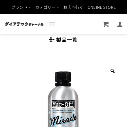
Skip
ブランド
カテゴリー
お店へ行く
ONLINE STORE
to
content
製品一覧
Zoo