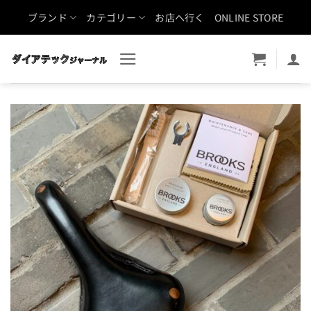
Skip
ブランド
カテゴリー
お店へ行く
ONLINE STORE
to
content