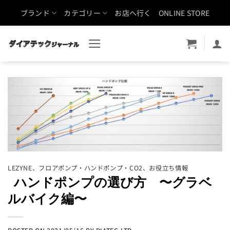
Skip
ブランド
カテゴリー
お店へ行く
ONLINE STORE
to
content
LEZYNE
、
フロアポンプ・ハンドポンプ・CO2
、
お役立ち情報
ハンドポンプの選び方 〜グラベ
ルバイク編〜