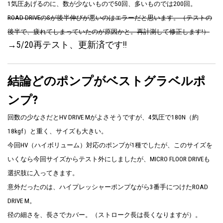
1気圧あげるのに、数が少ないもので50回、多いものでは200回。
ROAD DRIVEのSが後半伸びが悪いのはエラーだと思います。（テストの
後半で、疲れてしまっていたのが原因かと。再計測して修正します!）
→5/20再テスト、更新済です!!
結論どのポンプがベストグラベルポ
ンプ?
回数の少なさだとHV DRIVE Mがよさそうですが、4気圧で180N（約
18kgf）と重く、サイズも大きい。
今回HV（ハイボリューム）対応のポンプが1種でしたが、このサイズを
いくなら今回サイズからテスト外にしましたが、
MICRO FLOOR DRIVE
も
選択肢に入ってきます。
意外だったのは、ハイプレッシャーポンプながら3番手につけたROAD
DRIVE M。
径の細さを、長さでカバー。（ストローク長は長くなりますが）。